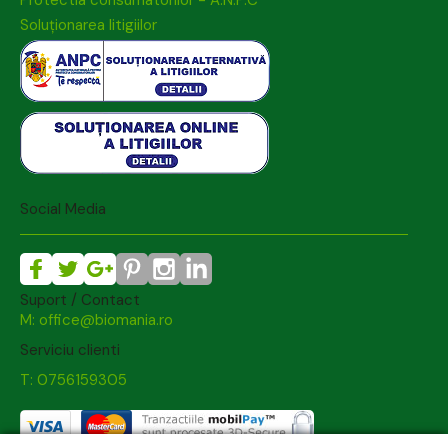
Soluționarea litigiilor
Social Media
Suport / Contact
M: office@biomania.ro
Serviciu clienti
T: 0756159305