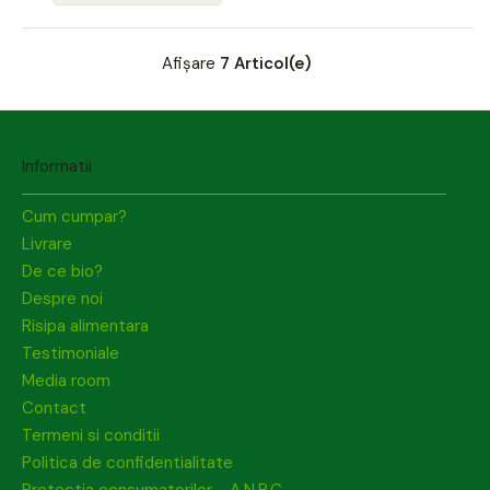
Afișare
7 Articol(e)
Informatii
Cum cumpar?
Livrare
De ce bio?
Despre noi
Risipa alimentara
Testimoniale
Media room
Contact
Termeni si conditii
Politica de confidentialitate
Protectia consumatorilor - A.N.P.C