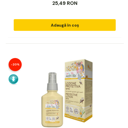
25,49 RON
Adaugă în coș
-20%