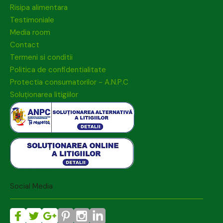
Risipa alimentara
Testimoniale
Media room
Contact
Termeni si conditii
Politica de confidentialitate
Protectia consumatorilor - A.N.P.C
Soluționarea litigiilor
Social Media