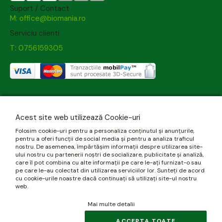
Suport / Contact
M: office@biomania.ro
Serviciu clienti
T: 0756159305
Acest site web utilizează Cookie-uri
Folosim cookie-uri pentru a personaliza conținutul și anunțurile,
pentru a oferi funcții de social media și pentru a analiza traficul
nostru. De asemenea, împărtășim informații despre utilizarea site-
ului nostru cu partenerii noștri de socializare, publicitate și analiză,
care îl pot combina cu alte informații pe care le-ați furnizat-o sau
pe care le-au colectat din utilizarea serviciilor lor. Sunteți de acord
cu cookie-urile noastre dacă continuați să utilizați site-ul nostru
web.
Mai multe detalii
ACCEPTA TOATE