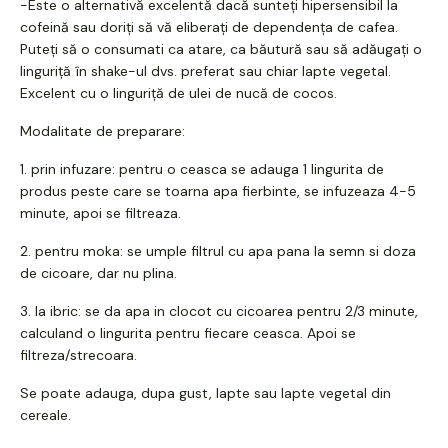
-Este o alternativă excelentă dacă sunteți hipersensibil la
cofeină sau doriți să vă eliberați de dependența de cafea.
Puteți să o consumati ca atare, ca băutură sau să adăugați o
linguriță în shake-ul dvs. preferat sau chiar lapte vegetal.
Excelent cu o linguriță de ulei de nucă de cocos.
Modalitate de preparare:
1. prin infuzare: pentru o ceasca se adauga 1 lingurita de
produs peste care se toarna apa fierbinte, se infuzeaza 4-5
minute, apoi se filtreaza.
2. pentru moka: se umple filtrul cu apa pana la semn si doza
de cicoare, dar nu plina.
3. la ibric: se da apa in clocot cu cicoarea pentru 2/3 minute,
calculand o lingurita pentru fiecare ceasca. Apoi se
filtreza/strecoara.
Se poate adauga, dupa gust, lapte sau lapte vegetal din
cereale.