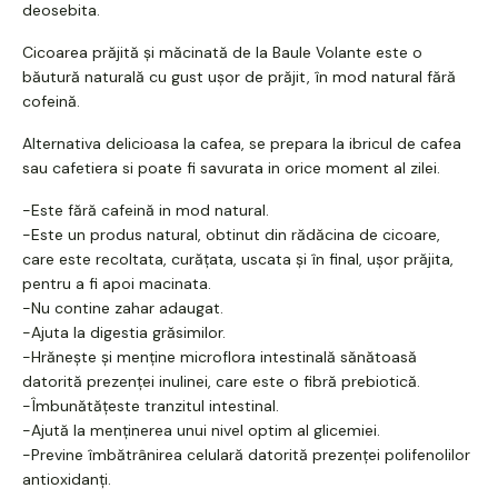
deosebita.
Cicoarea prăjită și măcinată de la Baule Volante este o
băutură naturală cu gust ușor de prăjit, în mod natural fără
cofeină.
Alternativa delicioasa la cafea, se prepara la ibricul de cafea
sau cafetiera si poate fi savurata in orice moment al zilei.
-Este fără cafeină in mod natural.
-Este un produs natural, obtinut din rădăcina de cicoare,
care este recoltata, curățata, uscata și în final, ușor prăjita,
pentru a fi apoi macinata.
-Nu contine zahar adaugat.
-Ajuta la digestia grăsimilor.
-Hrănește și menține microflora intestinală sănătoasă
datorită prezenței inulinei, care este o fibră prebiotică.
-Îmbunătățeste tranzitul intestinal.
-Ajută la menținerea unui nivel optim al glicemiei.
-Previne îmbătrânirea celulară datorită prezenței polifenolilor
antioxidanți.