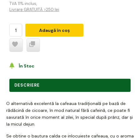
TVA 11% inclus
,
Livrare GRATUITĂ >250 lei
Adaugă în coș
În Stoc
DESCRIERE
O alternativă excelentă la cafeaua tradițională pe bază de
rădăcină de cicoare, în mod natural fără cafeină, ce poate fi
savurată în orice moment al zilei, în special după prânz, dar și
la micul dejun.
Se obtine o bautura calda ce inlocuieste cafeaua, cu o aroma