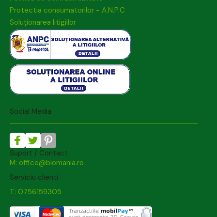
Protectia consumatorilor - A.N.P.C
Soluționarea litigiilor
Social Media
Suport / Contact
M: office@biomania.ro
Serviciu clienti
T: 0756159305