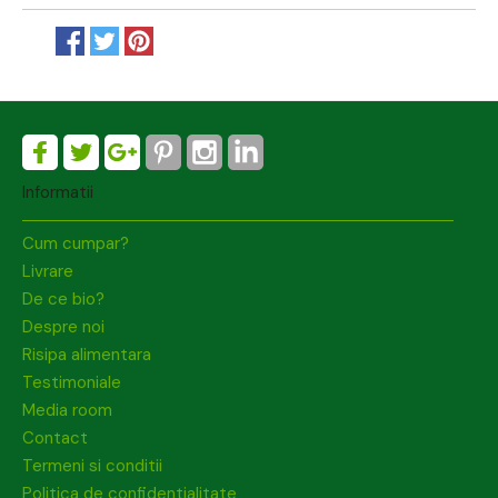
Informatii
Cum cumpar?
Livrare
De ce bio?
Despre noi
Risipa alimentara
Testimoniale
Media room
Contact
Termeni si conditii
Politica de confidentialitate