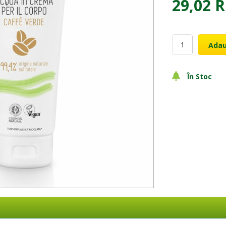
29,02 
Adau
În Stoc