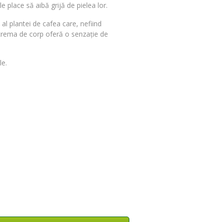
e place să aibă grijă de pielea lor.
al plantei de cafea care, nefiind
în crema de corp oferă o senzație de
le.