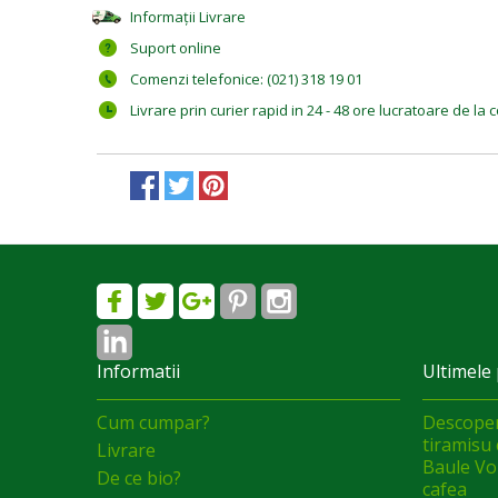
Informații Livrare
Suport online
Comenzi telefonice: (021) 318 19 01
Livrare prin curier rapid in 24 - 48 ore lucratoare de l
Informatii
Ultimele 
Cum cumpar?
Descoper
tiramisu 
Livrare
Baule Vol
De ce bio?
cafea