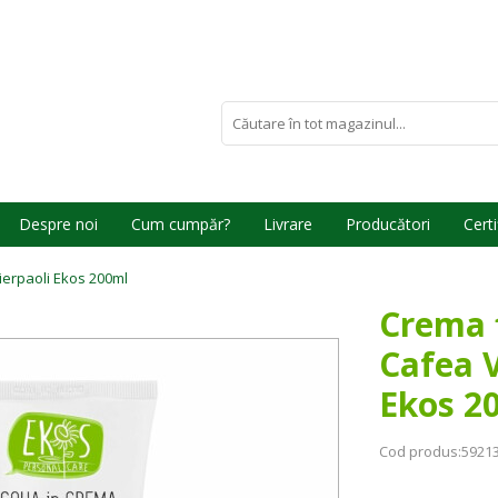
Despre noi
Cum cumpăr?
Livrare
Producători
Certi
ierpaoli Ekos 200ml
Crema f
Cafea V
Ekos 2
Cod produs:
5921