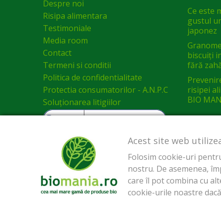
Despre noi
Ce este 
Risipa alimentara
gustul un
Testimoniale
japonez
Media room
Granomel
Contact
biscuiți 
Termeni si conditii
fără zah
Politica de confidentialitate
Prevenir
Protectia consumatorilor - A.N.P.C
risipei a
BIO MAN
Soluționarea litigiilor
Acest site web utilize
Folosim cookie-uri pentru 
nostru. De asemenea, împăr
care îl pot combina cu alte
cookie-urile noastre dacă 