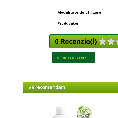
Modalitate de utilizare
Producator
0 Recenzie(i)
SCRIE O RECENZIE
Vă recomandăm: