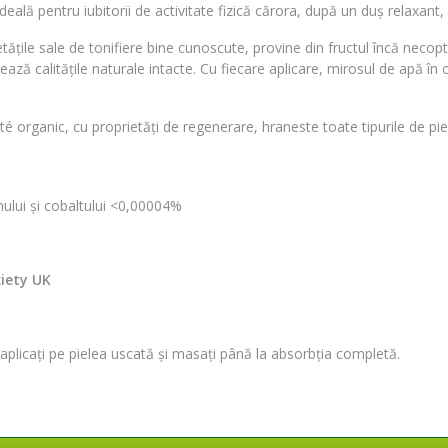
ală pentru iubitorii de activitate fizică cărora, după un duș relaxant, l
ățile sale de tonifiere bine cunoscute, provine din fructul încă necopt 
trează calitățile naturale intacte. Cu fiecare aplicare, mirosul de apă 
é organic, cu proprietăți de regenerare, hraneste toate tipurile de pie
omului și cobaltului <0,00004%
ciety UK
aplicați pe pielea uscată și masați până la absorbția completă.