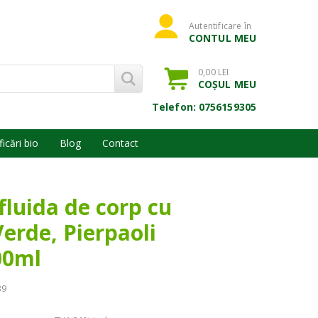
Autentificare în
CONTUL MEU
0,00 LEI
COȘUL MEU
Telefon: 0756159305
ficări bio
Blog
Contact
luida de corp cu
erde, Pierpaoli
00ml
39