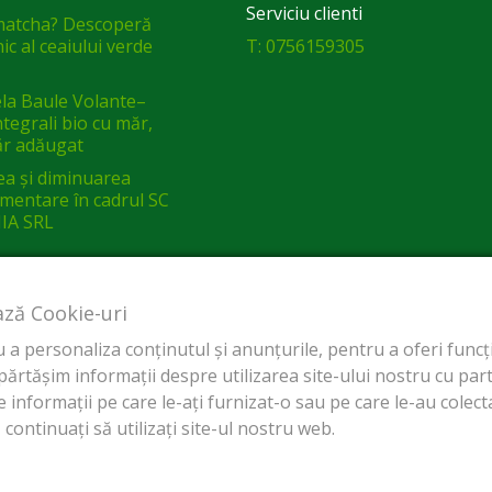
Serviciu clienti
matcha? Descoperă
ic al ceaiului verde
T: 0756159305
a Baule Volante–
integrali bio cu măr,
ăr adăugat
ea și diminuarea
limentare în cadrul SC
IA SRL
ază Cookie-uri
a personaliza conținutul și anunțurile, pentru a oferi funcții
tășim informații despre utilizarea site-ului nostru cu parten
 informații pe care le-ați furnizat-o sau pe care le-au colectat
continuați să utilizați site-ul nostru web.