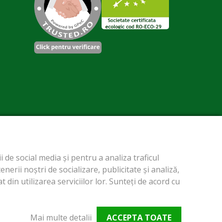
 de social media și pentru a analiza traficul
erii noștri de socializare, publicitate și analiză,
 din utilizarea serviciilor lor. Sunteți de acord cu
Mai multe detalii
ACCEPTA TOATE