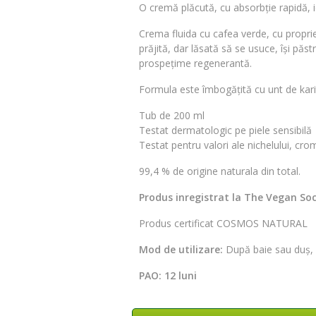
O cremă plăcută, cu absorbție rapidă, ide
Crema fluida cu cafea verde, cu propriet
prăjită, dar lăsată să se usuce, își păs
prospețime regenerantă.
Formula este îmbogățită cu unt de karit
Tub de 200 ml
Testat dermatologic pe piele sensibilă
Testat pentru valori ale nichelului, cr
99,4 % de origine naturala din total.
Produs inregistrat la The Vegan So
Produs certificat COSMOS NATURAL
Mod de utilizare:
După baie sau duș, 
PAO: 12 luni