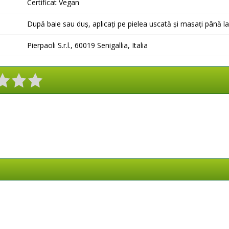
Certificat Vegan
După baie sau duș, aplicați pe pielea uscată și masați până l
Pierpaoli S.r.l., 60019 Senigallia, Italia