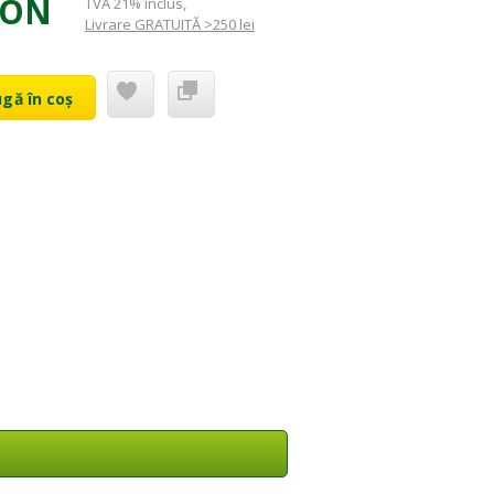
RON
TVA 21% inclus
,
Livrare GRATUITĂ >250 lei
gă în coș