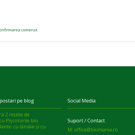
a confirmarea comenzii
postari pe blog
Social Media
a 2 rețete de
cu Pișcoturile bio
Suport / Contact
ante: cu lămâie și cu
M: office@biomania.ro