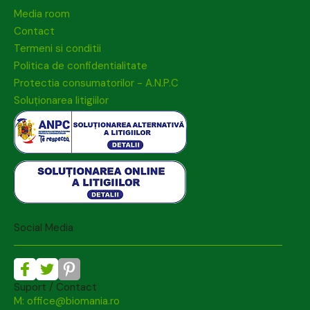
Media room
Contact
Termeni si conditii
Politica de confidentialitate
Protectia consumatorilor - A.N.P.C
Soluționarea litigiilor
Social Media
Suport / Contact
M: office@biomania.ro