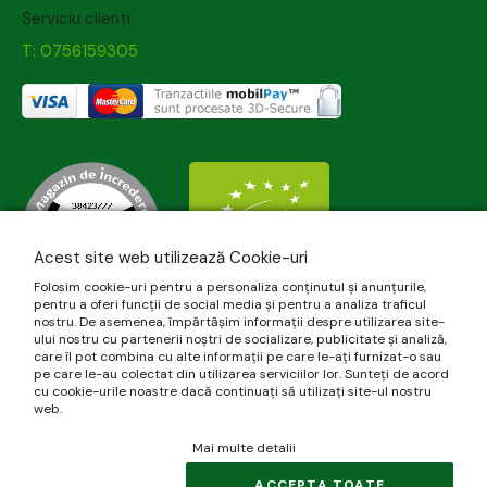
Serviciu clienti
T: 0756159305
Acest site web utilizează Cookie-uri
Folosim cookie-uri pentru a personaliza conținutul și anunțurile,
pentru a oferi funcții de social media și pentru a analiza traficul
nostru. De asemenea, împărtășim informații despre utilizarea site-
ului nostru cu partenerii noștri de socializare, publicitate și analiză,
care îl pot combina cu alte informații pe care le-ați furnizat-o sau
pe care le-au colectat din utilizarea serviciilor lor. Sunteți de acord
cu cookie-urile noastre dacă continuați să utilizați site-ul nostru
web.
Mai multe detalii
© 2026 biomania.ro | Powered by
blugento
.
ACCEPTA TOATE