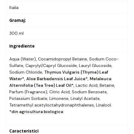
Italia
Gramaj:
300 ml
Ingrediente
Aqua (Water), Cocamidopropyl Betaine, Sodium Coco-
Sulfate, Caprylyl/Capryl Glucoside, Lauryl Glucoside,
Sodium Chloride,
Thymus Vulgaris {Thyme) Leaf
Water*
,
Aloe Barbadensis Leaf Juice*
,
Melaleuca
Alternifolia (Tea Tree) Leaf Oil*
, Lactic Acid, Betaine,
Parfum (Fragrance), Citric Acid, Sodium Benzoate,
Potassium Sorbate, Limonene, Linalyl Acetate,
Tetramethyl acetyloctahydronaphthalenes, Linalool.
*din agricultura biologica
Caracteristici