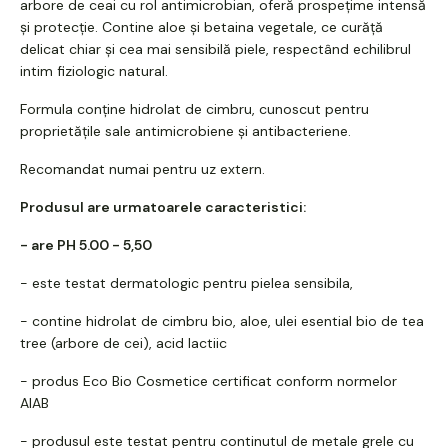
arbore de ceai cu rol antimicrobian, oferă prospețime intensă
și protecție. Contine aloe și betaina vegetale, ce curăță
delicat chiar și cea mai sensibilă piele, respectând echilibrul
intim fiziologic natural.
Formula conține hidrolat de cimbru, cunoscut pentru
proprietățile sale antimicrobiene și antibacteriene.
Recomandat numai pentru uz extern.
Produsul are urmatoarele caracteristici:
- are PH 5.00 - 5,50
- este testat dermatologic pentru pielea sensibila,
- contine hidrolat de cimbru bio, aloe, ulei esential bio de tea
tree (arbore de cei), acid lactiic
- produs Eco Bio Cosmetice certificat conform normelor
AIAB
- produsul este testat pentru continutul de metale grele cu