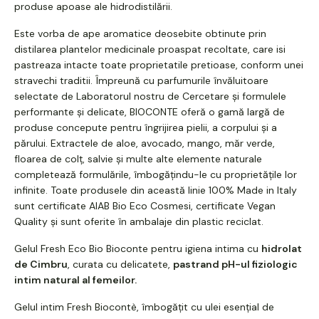
produse apoase ale hidrodistilării.
Este vorba de ape aromatice deosebite obtinute prin
distilarea plantelor medicinale proaspat recoltate, care isi
pastreaza intacte toate proprietatile pretioase, conform unei
stravechi traditii. Împreună cu parfumurile învăluitoare
selectate de Laboratorul nostru de Cercetare și formulele
performante și delicate, BIOCONTE oferă o gamă largă de
produse concepute pentru îngrijirea pielii, a corpului și a
părului. Extractele de aloe, avocado, mango, măr verde,
floarea de colț, salvie și multe alte elemente naturale
completează formulările, îmbogățindu-le cu proprietățile lor
infinite. Toate produsele din această linie 100% Made in Italy
sunt certificate AIAB Bio Eco Cosmesi, certificate Vegan
Quality și sunt oferite în ambalaje din plastic reciclat.
Gelul Fresh Eco Bio Bioconte pentru igiena intima cu
hidrolat
de Cimbru
, curata cu delicatete,
pastrand pH-ul fiziologic
intim natural al femeilor.
Gelul intim Fresh Biocontè, îmbogățit cu ulei esențial de