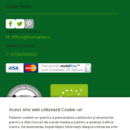
Social Media
Suport / Contact
M: office@biomania.ro
Serviciu clienti
T: 0756159305
Acest site web utilizează Cookie-uri
Folosim cookie-uri pentru a personaliza conținutul și anunțurile,
pentru a oferi funcții de social media și pentru a analiza traficul
nostru. De asemenea, împărtășim informații despre utilizarea site-