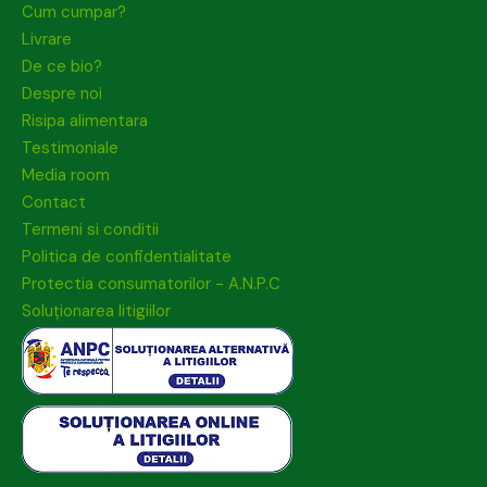
Cum cumpar?
Livrare
De ce bio?
Despre noi
Risipa alimentara
Testimoniale
Media room
Contact
Termeni si conditii
Politica de confidentialitate
Protectia consumatorilor - A.N.P.C
Soluționarea litigiilor