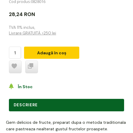
Cod produs:
0828016
28,24 RON
TVA 11% inclus
,
Livrare GRATUITĂ >250 lei
Adaugă în coș
În Stoc
DESCRIERE
Gem delicios de fructe, preparat dupa o metoda traditionala
care pastreaza nealterat gustul fructelor proaspete.