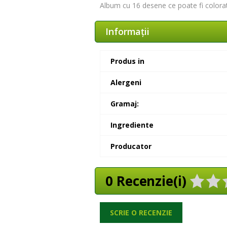
Album cu 16 desene ce poate fi colorat
Informaţii
Produs in
Alergeni
Gramaj:
Ingrediente
Producator
0 Recenzie(i)
SCRIE O RECENZIE