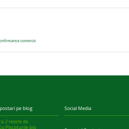
a confirmarea comenzii
postari pe blog
Social Media
a 2 rețete de
cu Pișcoturile bio