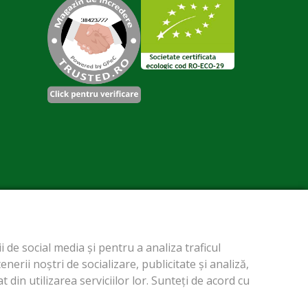
 de social media și pentru a analiza traficul
erii noștri de socializare, publicitate și analiză,
 din utilizarea serviciilor lor. Sunteți de acord cu