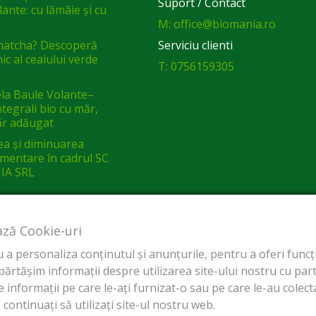
Suport / Contact
ante: cu lămâie și cu
M: office@biomania.ro
matcha? Descoperă
Serviciu clienti
ic al ceaiului verde
T: 0756159305
a Baule Volante–
integrali bio cu măr,
ăr adăugat
ea și diminuarea
limentare în cadrul SC
IA SRL
ază Cookie-uri
a personaliza conținutul și anunțurile, pentru a oferi funcții
tășim informații despre utilizarea site-ului nostru cu parten
 informații pe care le-ați furnizat-o sau pe care le-au colectat
continuați să utilizați site-ul nostru web.