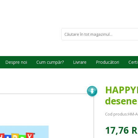
Despre noi
Cum cumpăr?
Livrare
Producători
Certi
HAPPY
desene
Cod produs:
HM-A
17,76 