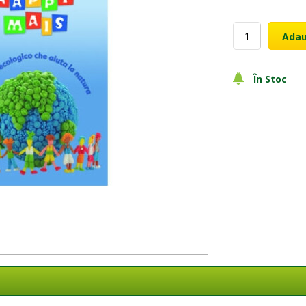
Adau
În Stoc