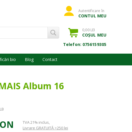
Autentificare în
CONTUL MEU
0,00 LEI
COȘUL MEU
Telefon: 0756159305
ficări bio
Blog
Contact
MAIS Album 16
LB
RON
TVA 21% inclus
,
Livrare GRATUITĂ >250 lei