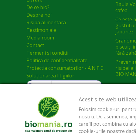
Baule Vol
De ce bio?
cafea
Despre noi
Ce este 
Risipa alimentara
gustul un
Testimoniale
japonez
Media room
Granomel
Contact
biscuiți 
Termeni si conditii
fără zah
Politica de confidentialitate
Prevenir
Protectia consumatorilor - A.N.P.C
risipei a
BIO MAN
Soluționarea litigiilor
Acest site web utilize
Folosim cookie-uri pentru 
nostru. De asemenea, împăr
care îl pot combina cu alte
cookie-urile noastre dacă 