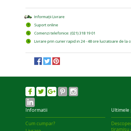
Informații Livrare
Suport online
Comenzi telefonice: (021) 318 19 01
Livrare prin curier rapid in 24 - 48 ore lucratoare de l
Informatii
Ultimele 
Cum cumpar?
Descoper
tiramisu 
Livrare