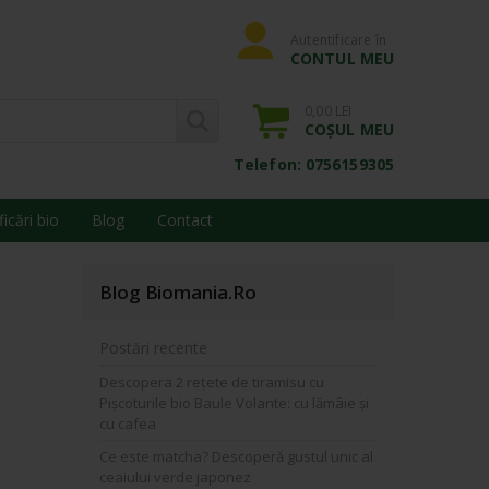
Autentificare în
CONTUL MEU
0,00 LEI
COȘUL MEU
Telefon: 0756159305
ficări bio
Blog
Contact
Blog Biomania.ro
Postări recente
Descopera 2 rețete de tiramisu cu
Pișcoturile bio Baule Volante: cu lămâie și
cu cafea
Ce este matcha? Descoperă gustul unic al
ceaiului verde japonez