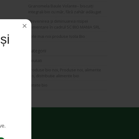
Granomela Baule Volante– biscuiți
integrali bio cu măr, fără zahăr adăugat
Prevenirea și diminuarea risipei
×
alimentare în cadrul SC BIO MANIA SRL
și
Cele mai noi produse Isola Bio
Categorii
Noutati
Produse bio noi, Produse noi, alimente
bio, distributie alimente bio
Retete bio
ve.