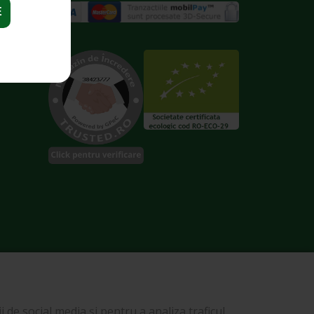
E
 de social media și pentru a analiza traficul