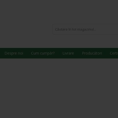
Despre noi
Cum cumpăr?
Livrare
Producători
Certi