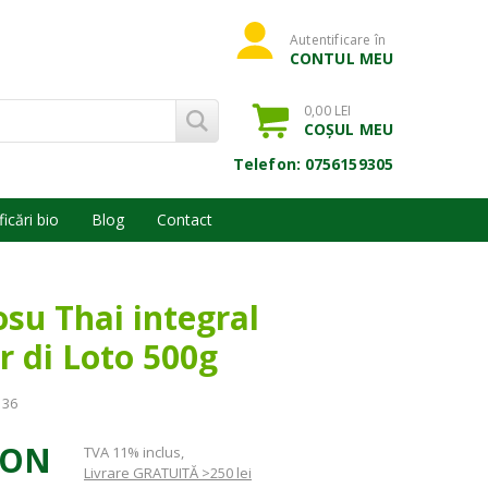
Autentificare în
CONTUL MEU
0,00 LEI
COȘUL MEU
Telefon: 0756159305
ficări bio
Blog
Contact
su Thai integral
or di Loto 500g
136
RON
TVA 11% inclus
,
Livrare GRATUITĂ >250 lei