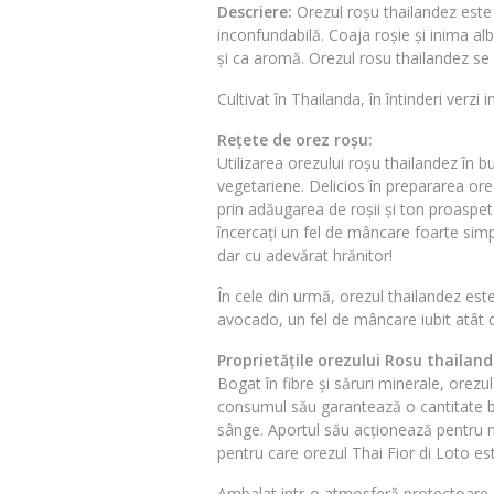
Descriere:
Orezul roșu thailandez este
inconfundabilă. Coaja roșie și inima al
și ca aromă. Orezul rosu thailandez se 
Cultivat în Thailanda, în întinderi verzi
Rețete de orez roșu:
Utilizarea orezului roșu thailandez în 
vegetariene. Delicios în prepararea ore
prin adăugarea de roșii și ton proaspete
încercați un fel de mâncare foarte sim
dar cu adevărat hrănitor!
În cele din urmă, orezul thailandez est
avocado, un fel de mâncare iubit atât d
Proprietățile orezului Rosu thailand
Bogat în fibre și săruri minerale, orez
consumul său garantează o cantitate bun
sânge. Aportul său acționează pentru me
pentru care orezul Thai Fior di Loto e
Ambalat intr-o atmosferă protectoare.