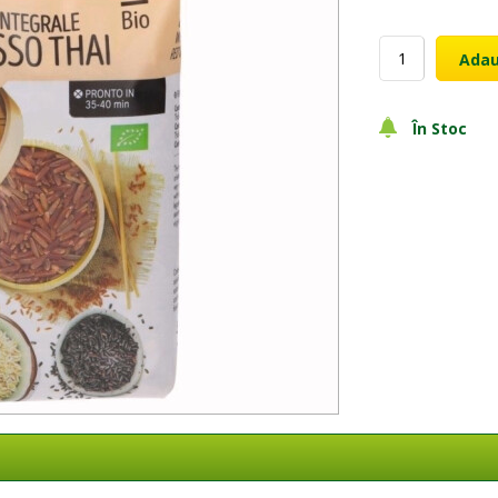
Adau
În Stoc