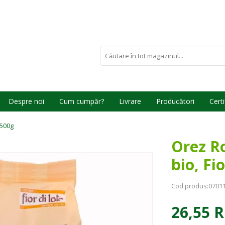
Despre noi
Cum cumpăr?
Livrare
Producători
Certi
 500g
Orez Ro
bio, Fi
Cod produs:
0701
26,55 