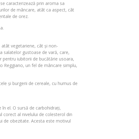
i se caracterizează prin aroma sa
urilor de mâncare, atât ca aspect, cât
entale de orez.
a.
 atât vegetariene, cât și non-
ea salatelor gustoase de vară, care,
r pentru iubitorii de bucătărie usoara,
ano Reggiano, un fel de mâncare simplu,
tele și burgerii de cereale, cu humus de
 în el. O sursă de carbohidrați,
corect al nivelului de colesterol din
ui de obezitate. Acesta este motivul