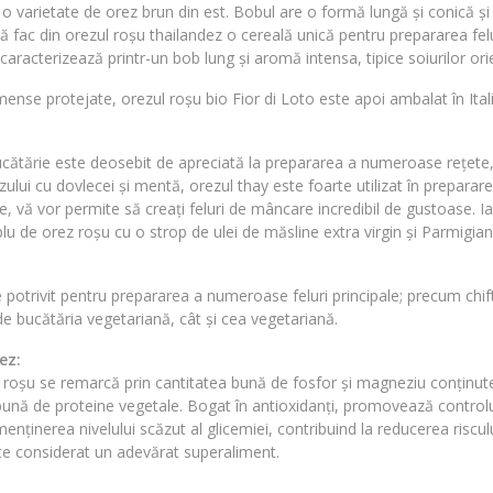
 o varietate de orez brun din est. Bobul are o formă lungă și conică ș
bă fac din orezul roșu thailandez o cereală unică pentru prepararea fel
caracterizează printr-un bob lung și aromă intensa, tipice soiurilor ori
 imense protejate, orezul roșu bio Fior di Loto este apoi ambalat în Itali
bucătărie este deosebit de apreciată la prepararea a numeroase rețete,
zului cu dovlecei și mentă, orezul thay este foarte utilizat în preparar
, vă vor permite să creați feluri de mâncare incredibil de gustoase. Ia
plu de orez roșu cu o strop de ulei de măsline extra virgin și Parmigi
e potrivit pentru prepararea a numeroase feluri principale; precum chif
e bucătăria vegetariană, cât și cea vegetariană.
ez:
ul roșu se remarcă prin cantitatea bună de fosfor și magneziu conținute
ă de proteine ​​vegetale. Bogat în antioxidanți, promovează controlul 
nținerea nivelului scăzut al glicemiei, contribuind la reducerea riscul
ste considerat un adevărat superaliment.