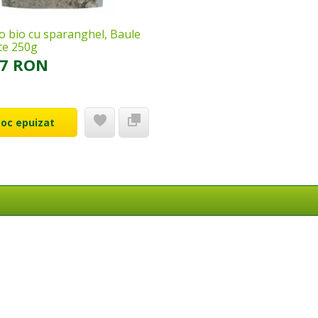
o bio cu sparanghel, Baule
te 250g
17 RON
toc epuizat