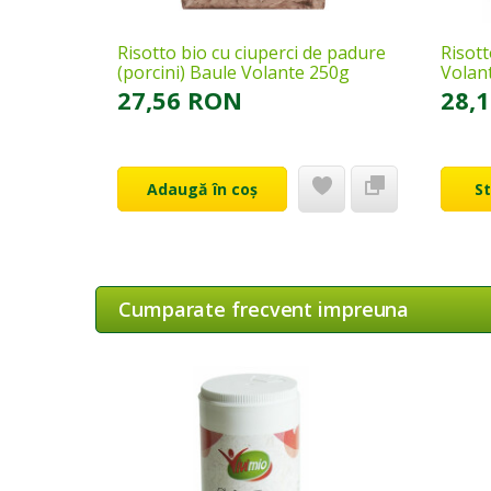
Risotto bio cu ciuperci de padure
Risott
(porcini) Baule Volante 250g
Volan
27,56 RON
28,
Adaugă în coș
S
Cumparate frecvent impreuna