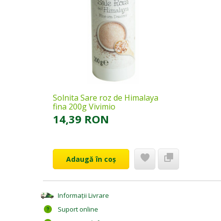
Solnita Sare roz de Himalaya
fina 200g Vivimio
14,39 RON
Adaugă în coș
Informații Livrare
Suport online