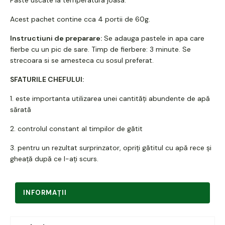
Acest pachet contine cca 4 portii de 60g.
Instructiuni de preparare:
Se adauga pastele in apa care
fierbe cu un pic de sare. Timp de fierbere: 3 minute. Se
strecoara si se amesteca cu sosul preferat.
SFATURILE CHEFULUI:
1. este importanta utilizarea unei cantități abundente de apă
sărată
2. controlul constant al timpilor de gătit
3. pentru un rezultat surprinzator, opriți gătitul cu apă rece și
gheață după ce l-ați scurs.
INFORMAŢII