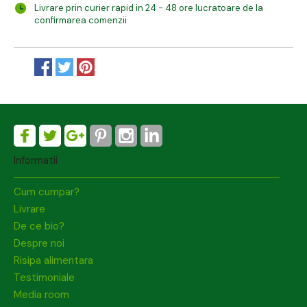
Livrare prin curier rapid in 24 - 48 ore lucratoare de la
confirmarea comenzii
Informatii
Cum cumpar?
Livrare
De ce bio?
Despre noi
Risipa alimentara
Testimoniale
Media room