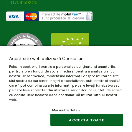
T: 0756159305
Acest site web utilizează Cookie-uri
Folosim cookie-uri pentru a personaliza conținutul și anunțurile,
pentru a oferi funcții de social media și pentru a analiza traficul
nostru. De asemenea, împărtășim informații despre utilizarea site-
ului nostru cu partenerii noștri de socializare, publicitate și analiză,
care îl pot combina cu alte informații pe care le-ați furnizat-o sau
pe care le-au colectat din utilizarea serviciilor lor. Sunteți de acord
cu cookie-urile noastre dacă continuați să utilizați site-ul nostru
web.
Mai multe detalii
© 2026 biomania.ro | Powered by
blugento
.
ACCEPTA TOATE