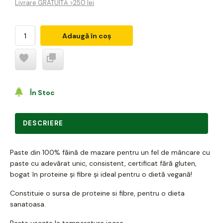
Livrare GRATUITĂ >250 lei
Adaugă în coș
În Stoc
DESCRIERE
Paste din 100% făină de mazare pentru un fel de mâncare cu
paste cu adevărat unic, consistent, certificat fără gluten,
bogat în proteine ​​și fibre și ideal pentru o dietă vegană!
Constituie o sursa de proteine si fibre, pentru o dieta
sanatoasa.
Paste uscate la temperatura joasa.