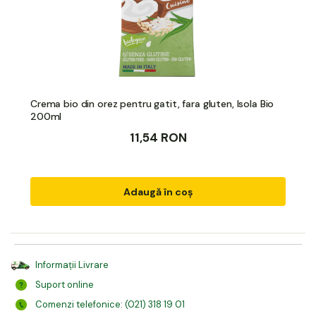
Crema bio din orez pentru gatit, fara gluten, Isola Bio
200ml
11,54 RON
Adaugă în coș
Informații Livrare
Suport online
Comenzi telefonice: (021) 318 19 01