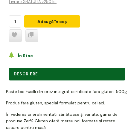
Livrare GRATUITĂ >250 lei
Adaugă în coș
În Stoc
DESCRIERE
Paste bio Fusilli din orez integral, certificate fara gluten, 500g
Produs fara gluten, special formulat pentru celiaci.
În vederea unei alimentații sănătoase și variate, gama de
produse Zer% Gluten oferă mereu noi formate și rețete
usoare pentru masă.