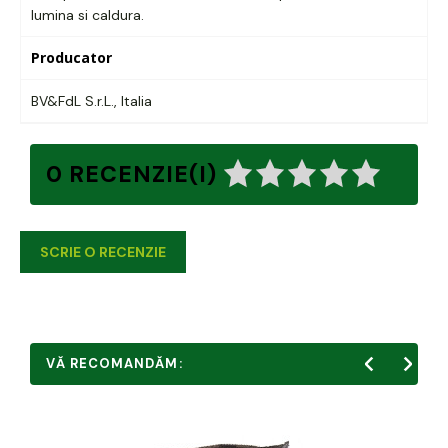
lumina si caldura.
Producator
BV&FdL S.r.L., Italia
0 RECENZIE(I)
SCRIE O RECENZIE
VĂ RECOMANDĂM: