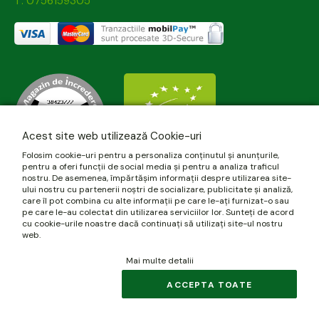
T: 0756159305
Acest site web utilizează Cookie-uri
Folosim cookie-uri pentru a personaliza conținutul și anunțurile,
pentru a oferi funcții de social media și pentru a analiza traficul
nostru. De asemenea, împărtășim informații despre utilizarea site-
ului nostru cu partenerii noștri de socializare, publicitate și analiză,
care îl pot combina cu alte informații pe care le-ați furnizat-o sau
pe care le-au colectat din utilizarea serviciilor lor. Sunteți de acord
cu cookie-urile noastre dacă continuați să utilizați site-ul nostru
web.
Mai multe detalii
© 2026 biomania.ro | Powered by
blugento
.
ACCEPTA TOATE