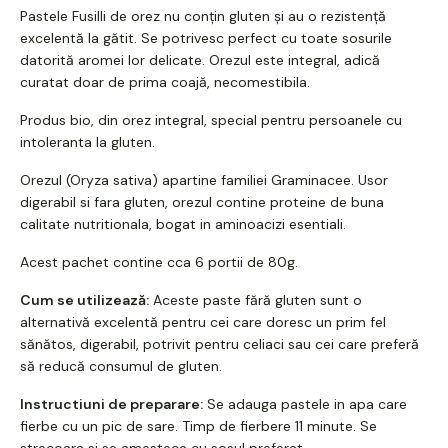
Pastele Fusilli de orez nu conțin gluten și au o rezistență
excelentă la gătit. Se potrivesc perfect cu toate sosurile
datorită aromei lor delicate. Orezul este integral, adică
curatat doar de prima coajă, necomestibila.
Produs bio, din orez integral, special pentru persoanele cu
intoleranta la gluten.
Orezul (Oryza sativa) apartine familiei Graminacee. Usor
digerabil si fara gluten, orezul contine proteine de buna
calitate nutritionala, bogat in aminoacizi esentiali.
Acest pachet contine cca 6 portii de 80g.
Cum se utilizează:
Aceste paste fără gluten sunt o
alternativă excelentă pentru cei care doresc un prim fel
sănătos, digerabil, potrivit pentru celiaci sau cei care preferă
să reducă consumul de gluten.
Instructiuni de preparare:
Se adauga pastele in apa care
fierbe cu un pic de sare. Timp de fierbere 11 minute. Se
strecoara si se amesteca cu sosul preferat.