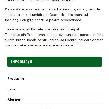
Depozitare:
A se pastra intr-un loc racoros, uscat, ferit de
lumina directa si umiditate. Odată deschis pachetul,
închideți-l cu grijă pentru a păstra prospețimea.
De ce să alegeți Pastele Fusilli din orez integral
Fabricate din făină organică de orez brun sunt bogate în fibre
și fără gluten. Ideale pentru celiaci sau pentru cei care doresc
o alimentatie mai usoara si mai echilibrata.
INFORMAŢII
Produs in
Italia
Alergeni