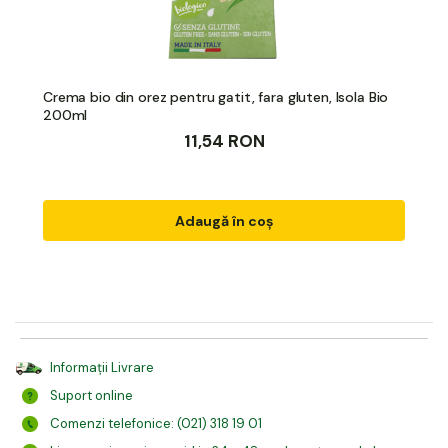
Crema bio din orez pentru gatit, fara gluten, Isola Bio
200ml
11,54 RON
Adaugă în coș
Informații Livrare
Suport online
Comenzi telefonice: (021) 318 19 01