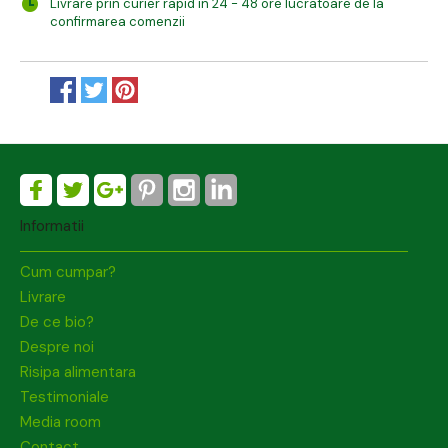
Livrare prin curier rapid in 24 - 48 ore lucratoare de la
confirmarea comenzii
Informatii
Cum cumpar?
Livrare
De ce bio?
Despre noi
Risipa alimentara
Testimoniale
Media room
Contact