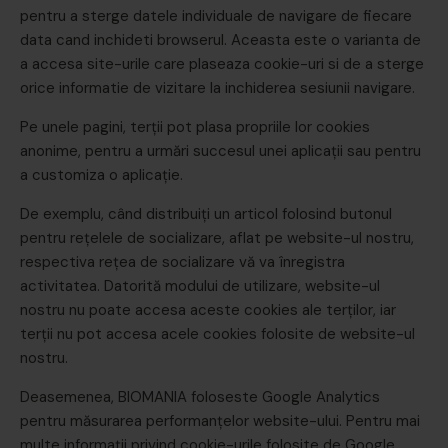
pentru a sterge datele individuale de navigare de fiecare
data cand inchideti browserul. Aceasta este o varianta de
a accesa site-urile care plaseaza cookie-uri si de a sterge
orice informatie de vizitare la inchiderea sesiunii navigare.
Pe unele pagini, terții pot plasa propriile lor cookies
anonime, pentru a urmări succesul unei aplicații sau pentru
a customiza o aplicație.
De exemplu, când distribuiți un articol folosind butonul
pentru rețelele de socializare, aflat pe website-ul nostru,
respectiva rețea de socializare vă va înregistra
activitatea. Datorită modului de utilizare, website-ul
nostru nu poate accesa aceste cookies ale terților, iar
terții nu pot accesa acele cookies folosite de website-ul
nostru.
Deasemenea, BIOMANIA foloseste Google Analytics
pentru măsurarea performanţelor website-ului. Pentru mai
multe informaţii privind cookie-urile folosite de Google