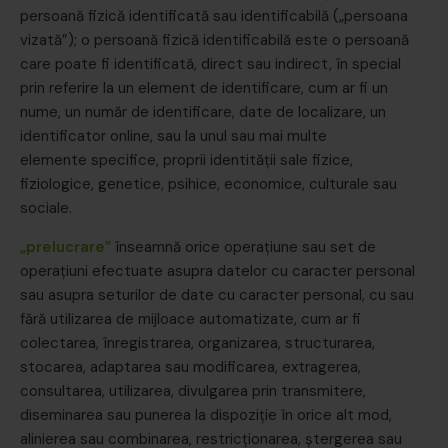
persoană fizică identificată sau identificabilă („persoana
vizată”); o persoană fizică identificabilă este o persoană
care poate fi identificată, direct sau indirect, în special
prin referire la un element de identificare, cum ar fi un
nume, un număr de identificare, date de localizare, un
identificator online, sau la unul sau mai multe
elemente specifice, proprii identității sale fizice,
fiziologice, genetice, psihice, economice, culturale sau
sociale.
„prelucrare”
înseamnă orice operațiune sau set de
operațiuni efectuate asupra datelor cu caracter personal
sau asupra seturilor de date cu caracter personal, cu sau
fără utilizarea de mijloace automatizate, cum ar fi
colectarea, înregistrarea, organizarea, structurarea,
stocarea, adaptarea sau modificarea, extragerea,
consultarea, utilizarea, divulgarea prin transmitere,
diseminarea sau punerea la dispoziție în orice alt mod,
alinierea sau combinarea, restricționarea, ștergerea sau