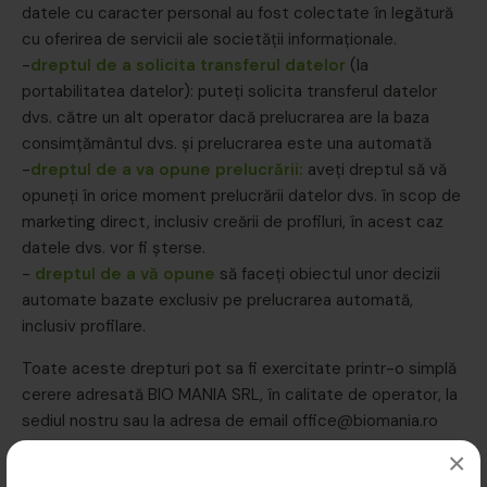
datele cu caracter personal au fost colectate în legătură
cu oferirea de servicii ale societății informaționale.
-
dreptul de a solicita transferul datelor
(la
portabilitatea datelor): puteți solicita transferul datelor
dvs. către un alt operator dacă prelucrarea are la baza
consimțământul dvs. și prelucrarea este una automată
-
dreptul de a va opune prelucrării:
aveți dreptul să vă
opuneți în orice moment prelucrării datelor dvs. în scop de
marketing direct, inclusiv creării de profiluri, în acest caz
datele dvs. vor fi șterse.
-
dreptul de a vă opune
să faceți obiectul unor decizii
automate bazate exclusiv pe prelucrarea automată,
inclusiv profilare.
Toate aceste drepturi pot sa fi exercitate printr-o simplă
cerere adresată BIO MANIA SRL, în calitate de operator, la
sediul nostru sau la adresa de email office@biomania.ro
sau prin accesarea funcțiilor puse la dispoziție pe site-ul
×
nostru (link export și ștergere). În situația în care consideri