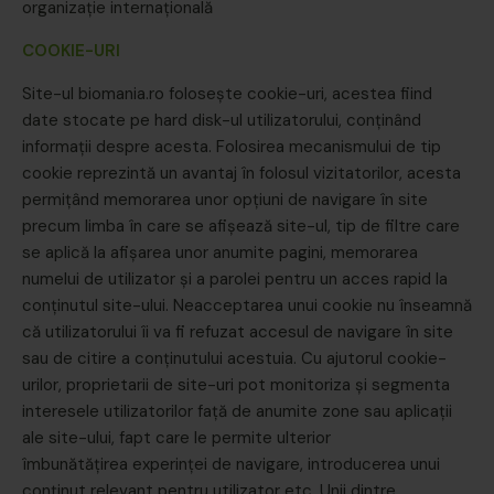
organizație internațională
COOKIE-URI
Site-ul biomania.ro foloseşte cookie-uri, acestea fiind
date stocate pe hard disk-ul utilizatorului, conţinând
informaţii despre acesta. Folosirea mecanismului de tip
cookie reprezintă un avantaj în folosul vizitatorilor, acesta
permiţând memorarea unor opţiuni de navigare în site
precum limba în care se afişează site-ul, tip de filtre care
se aplică la afişarea unor anumite pagini, memorarea
numelui de utilizator şi a parolei pentru un acces rapid la
conţinutul site-ului. Neacceptarea unui cookie nu înseamnă
că utilizatorului îi va fi refuzat accesul de navigare în site
sau de citire a conţinutului acestuia. Cu ajutorul cookie-
urilor, proprietarii de site-uri pot monitoriza şi segmenta
interesele utilizatorilor faţă de anumite zone sau aplicaţii
ale site-ului, fapt care le permite ulterior
îmbunătăţirea experinţei de navigare, introducerea unui
conţinut relevant pentru utilizator etc. Unii dintre