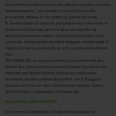
În momentul creării unui cont de utilizator pe site-ul nostru
www.biomania.ro , vă solicităm și colectăm numele,
prenumele, adresa, nr. de telefon și adresa de email,
IP. Aceste date cu caracter personal ne sunt necesare în
scop precontractual, pentru a vă putea permite să
accesați produsele noastre și pentru a putea efectua o
comandă, temeiul prelucrării fiind obligația contractuală. În
măsura în care nu sunteți de acord cu prelucrarea datelor
dvs.
BIO MANIA SRL nu va putea onora și livra comenzile dvs.
Datele dvs. prelucrate la momentul creării contului nu fac
obiectul unei decizii bazate exclusiv pe prelucrarea
automată, inclusiv crearea de profiluri, vor fi divulgate
niciunui terț și nu vor face obiectul unul transfer către o
țară terță sau o organizație internațională.
REALIZAREA UNEI COMENZI
În momentul completării și finalizării formularului de