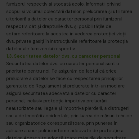
furnizorul respectiv și stocată acolo. Informații privind
scopul și volumul colectării datelor, prelucrarea și utilizarea
ulterioară a datelor cu caracter personal prin furnizorul
respectiv, cât și drepturile dvs. și posibilitățile de
setare referitoare la acestea în vederea protecției vieții
dvs. private găsiți în instrucțiunile referitoare la protecția
datelor ale furnizorului respectiv.
1.3. Securitatea datelor dvs. cu caracter personal
Securitatea datelor dvs. cu caracter personal sunt o
prioritate pentru noi. Te asigurăm de faptul că orice
prelucrare a datelor se face cu respectarea principiilor
garantate de Regulament și prelucrate într-un mod are
asigură securitatea adecvată a datelor cu caracter
personal, inclusiv protecția împotriva prelucrării
neautorizate sau ilegale și împotriva pierderii, a distrugerii
sau a deteriorării accidentale, prin luarea de măsuri tehnice
sau organizatorice corespunzătoare, prin punerea în
aplicare a unor politici interne adecvate de protecție a
datelor. Acest site adoptă toate măsurile de securitate