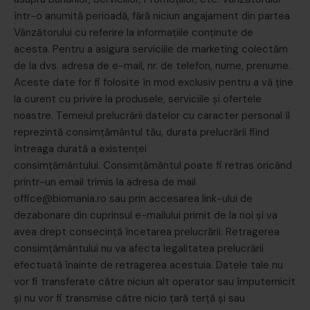
într-o anumită perioadă, fără niciun angajament din partea
Vânzătorului cu referire la informațiile conținute de
acesta. Pentru a asigura serviciile de marketing colectăm
de la dvs. adresa de e-mail, nr. de telefon, nume, prenume.
Aceste date for fi folosite în mod exclusiv pentru a vă ține
la curent cu privire la produsele, serviciile și ofertele
noastre. Temeiul prelucrării datelor cu caracter personal îl
reprezintă consimțământul tău, durata prelucrării fiind
întreaga durată a existenței
consimțământului. Consimțământul poate fi retras oricând
printr-un email trimis la adresa de mail
office@biomania.ro sau prin accesarea link-ului de
dezabonare din cuprinsul e-mailului primit de la noi și va
avea drept consecință încetarea prelucrării. Retragerea
consimțământului nu va afecta legalitatea prelucrării
efectuată înainte de retragerea acestuia. Datele tale nu
vor fi transferate către niciun alt operator sau împuternicit
și nu vor fi transmise către nicio țară terță și sau