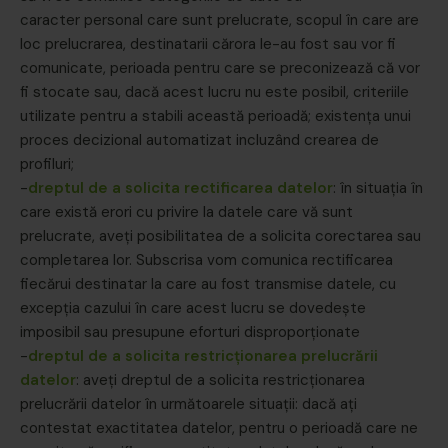
caracter personal care sunt prelucrate, scopul în care are
loc prelucrarea, destinatarii cărora le-au fost sau vor fi
comunicate, perioada pentru care se preconizează că vor
fi stocate sau, dacă acest lucru nu este posibil, criteriile
utilizate pentru a stabili această perioadă; existența unui
proces decizional automatizat incluzând crearea de
profiluri;
-
dreptul de a solicita rectificarea datelor
: în situația în
care există erori cu privire la datele care vă sunt
prelucrate, aveți posibilitatea de a solicita corectarea sau
completarea lor. Subscrisa vom comunica rectificarea
fiecărui destinatar la care au fost transmise datele, cu
excepția cazului în care acest lucru se dovedește
imposibil sau presupune eforturi disproporționate
-
dreptul de a solicita
restricționarea prelucrării
datelor
: aveți dreptul de a solicita restricționarea
prelucrării datelor în următoarele situații: dacă ați
contestat exactitatea datelor, pentru o perioadă care ne