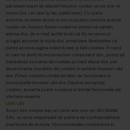
partenerii noştri de afaceri folosesc cookie-uri pe site-ul
nostru (ex: cei care îşi fac publicitate). Cu toate
acestea, nu avem acces şi nici nu putem controla aceste
cookie-uri. Aceste fișiere cookie ne permit să salvăm
adresa dvs. de e-mail, astfel încât să fiți recunoscut
și logat automat la vizita dvs. următoare. Bineînțeles că
puteți accesa pagina noastră web și fără cookies. În cazul
în care nu doriți să recunoaștem computerul dvs., puteți să
împiedicați stocarea de cookies pe hard discul dvs. prin
dezactivarea stocărilor de cookies în setările browser-ului
dvs. Puteți consulta modul detaliat de funcționare în
instrucțiunile browser-ului dvs. Dacă nu acceptați
cookies, aceasta poate conduce la limitări funcționale ale
ofertelor noastre.
LINK-URI
Acest site conţine link-uri către alte site-uri. BIO MANIA
S.R.L. nu este responsabil de politica de confidenţialitate
practicată de aceştia. Vă recomandăm consultarea în