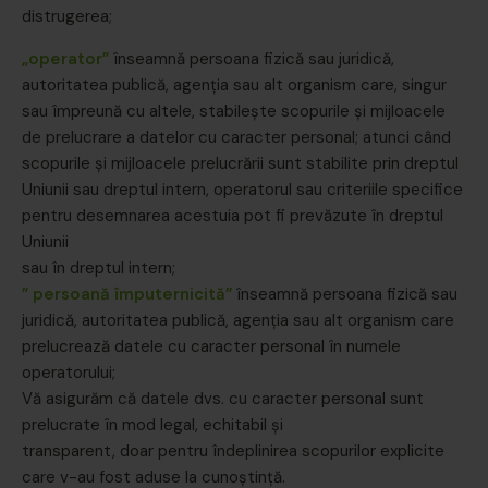
distrugerea;
„operator”
înseamnă persoana fizică sau juridică,
autoritatea publică, agenția sau alt organism care, singur
sau împreună cu altele, stabilește scopurile și mijloacele
de prelucrare a datelor cu caracter personal; atunci când
scopurile și mijloacele prelucrării sunt stabilite prin dreptul
Uniunii sau dreptul intern, operatorul sau criteriile specifice
pentru desemnarea acestuia pot fi prevăzute în dreptul
Uniunii
sau în dreptul intern;
” persoană împuternicită”
înseamnă persoana fizică sau
juridică, autoritatea publică, agenția sau alt organism care
prelucrează datele cu caracter personal în numele
operatorului;
Vă asigurăm că datele dvs. cu caracter personal sunt
prelucrate în mod legal, echitabil și
transparent, doar pentru îndeplinirea scopurilor explicite
care v-au fost aduse la cunoștință.