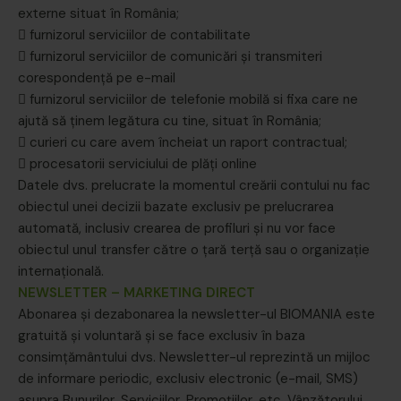
externe situat în România;
 furnizorul serviciilor de contabilitate
 furnizorul serviciilor de comunicări și transmiteri
corespondență pe e-mail
 furnizorul serviciilor de telefonie mobilă si fixa care ne
ajută să ținem legătura cu tine, situat în România;
 curieri cu care avem încheiat un raport contractual;
 procesatorii serviciului de plăți online
Datele dvs. prelucrate la momentul creării contului nu fac
obiectul unei decizii bazate exclusiv pe prelucrarea
automată, inclusiv crearea de profiluri și nu vor face
obiectul unul transfer către o țară terță sau o organizație
internațională.
NEWSLETTER – MARKETING DIRECT
Abonarea și dezabonarea la newsletter-ul BIOMANIA este
gratuită și voluntară și se face exclusiv în baza
consimțământului dvs. Newsletter-ul reprezintă un mijloc
de informare periodic, exclusiv electronic (e-mail, SMS)
asupra Bunurilor, Serviciilor, Promoțiilor, etc. Vânzătorului