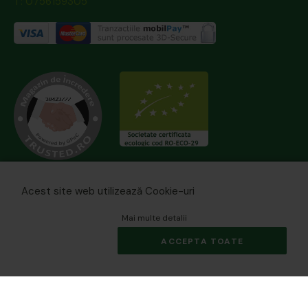
T: 0756159305
Acest site web utilizează Cookie-uri
Mai multe detalii
ACCEPTA TOATE
© 2026 biomania.ro | Powered by
blugento
.