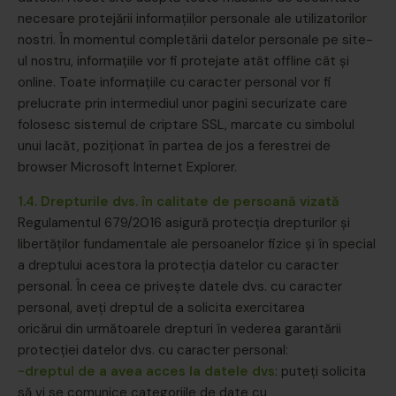
necesare protejării informaţiilor personale ale utilizatorilor
nostri. În momentul completării datelor personale pe site-
ul nostru, informaţiile vor fi protejate atât offline cât şi
online. Toate informaţiile cu caracter personal vor fi
prelucrate prin intermediul unor pagini securizate care
folosesc sistemul de criptare SSL, marcate cu simbolul
unui lacăt, poziţionat în partea de jos a ferestrei de
browser Microsoft Internet Explorer.
1.4. Drepturile dvs. în calitate de persoană vizată
Regulamentul 679/2016 asigură protecția drepturilor și
libertăților fundamentale ale persoanelor fizice și în special
a dreptului acestora la protecția datelor cu caracter
personal. În ceea ce privește datele dvs. cu caracter
personal, aveți dreptul de a solicita exercitarea
oricărui din următoarele drepturi în vederea garantării
protecției datelor dvs. cu caracter personal:
-dreptul de a avea acces
la datele dvs
: puteți solicita
să vi se comunice categoriile de date cu