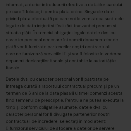
informat, anterior introducerii efective a detaliilor cardului
pe care îl folosești pentru plata online. Singurele date
privind plata efectuată pe care noi le vom stoca sunt cele
legate de data inițierii și finalizării tranzacției precum și
situația plății. În temeiul obligației legale datele dvs. cu
caracter personal necesare întocmirii documentelor de
plată vor fi furnizate partenerilor noștri contractuali
care ne furnizează serviciile IT și vor fi folosite în vederea
depunerii declarațiilor fiscale și contabile la autoritățile
fiscale.
Datele dvs. cu caracter personal vor fi păstrate pe
întreaga durată a raportului contractual precum și pe un
termen de 3 ani de la data plasării ultimei comenzi acesta
fiind termenul de prescripție. Pentru a ne putea executa la
timp și conform obligațiile asumate, datele dvs. cu
caracter personal for fi divulgate partenerilor noștri
contractuali de încredere, selectați în mod atent:
 furnizorul serviciului de stocare a datelor pe servere