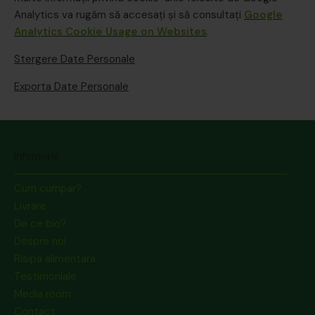
Analytics va rugăm să accesaţi şi să consultaţi
Google
Analytics Cookie Usage on Websites
.
Stergere Date Personale
Exporta Date Personale
Informatii
Cum cumpar?
Livrare
De ce bio?
Despre noi
Risipa alimentara
Testimoniale
Media room
Contact