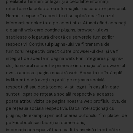
prealabil a termenilor legali şi a celorlalte informaţii
referitoare la colectarea informaţiilor cu caracter personal.
Normele expuse în acest text se aplică doar în cazul
informaţiilor colectate pe acest site. Atunci când accesați
o pagină web care conține plugins, browser-ul dvs.
stabilește o legătură directă cu serverele furnizorilor
respectivi. Conținutul plugins-ului va fi transmis de
furnizorul respectiv direct către browser-ul dvs. și va fi
integrat de acesta în pagina web. Prin integrarea plugins-
ului, furnizorul respectiv primește informația că browser-ul
dvs. a accesat pagina noastră web. Aceasta se întâmplă
indiferent dacă aveți un profil pe rețeaua socială
respectivă sau dacă tocmai v-ați logat. În cazul în care
sunteți logat pe rețeaua socială respectivă, aceasta
poate atribui vizita pe pagina noastră web profilului dvs. de
pe rețeaua socială respectivă. Dacă interacționați cu
plugins, de exemplu prin acționarea butonului ”Îmi place” de
pe Facebook sau faceți un comentariu,
informația corespunzătoare va fi transmisă direct către