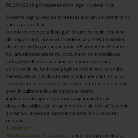
RO24102369, prin reprezentant legal Nicoleta Micu.
Această pagină web se adresează exclusiv utilizatorilor cu
vârsta peste 16 ani.
În vederea respectării obligațiilor care ne revin, derivând
din Regulament, și având în vedere că protecția datelor
dvs reprezintă o preocupare majoră și constantă pentru
noi, am elaborat prezentul document, care stabilește
categoriile de date cu caracter personal pe care le
colectăm la vizita dvs pe pagina noastră web, scopul și
temeiul prelucrării, durata prelucrării, unde păstrăm și cui
transmitem aceste date, precum și drepturile pe care le
aveți în calitatea dvs de persoana vizata,
implementate special pentru a asigura protecția
drepturilor și libertăților fundamentale ale dvs. și în special
a dreptului acestora la protecția datelor cu caracter
personal.
1.1. Definiții
”date cu caracter personal”
orice informații privind o