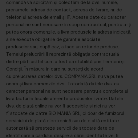
comandă vă solicităm și colectăm de la dvs. numele,
prenumele, adresa de contact, adresa de livrare, nr. de
telefon și adresa de email și IP. Aceste date cu caracter
personal ne sunt necesare în scop contractual, pentru a-ți
putea onora comenzile, a livra produsele la adresa indicată,
a ne executa obligațiile de garanție asociate
produselor sau, după caz, a face un retur de produse.
Temeiul prelucrării îl reprezintă obligația contractuală
dintre părți astfel cum a fost ea stabilită prin Termeni și
Condiții. În măsura în care nu sunteți de acord
cu prelucrarea datelor dvs. COMPANIA.SRL nu va putea
onora și livra comenzile dvs.. Totodată datele dvs. cu
caracter personal ne sunt necesare pentru a completa și
livra facturile fiscale aferente produselor livrate. Datele
dvs. de plată online nu vor fi accesibile si nici nu vor
fi stocate de către BIO MANIA SRL, ci doar de furnizorul
serviciului de plată electronică sau de o altă entitate
autorizată să presteze servicii de stocare date de
identificare a cardului, despre a cărei identitate vei fi