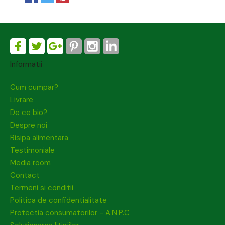
Informatii
Cum cumpar?
Livrare
De ce bio?
Despre noi
Risipa alimentara
Testimoniale
Media room
Contact
Termeni si conditii
Politica de confidentialitate
Protectia consumatorilor - A.N.P.C