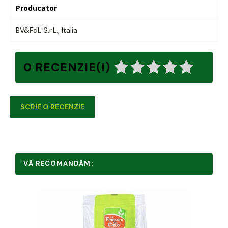
Producator
BV&FdL S.r.L., Italia
0 RECENZIE(I)
SCRIE O RECENZIE
VĂ RECOMANDĂM: