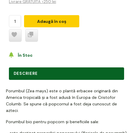
Livrare GRATUITĂ >250 lei
Adaugă în coș
În Stoc
DESCRIERE
Porumbul (Zea mays) este o plantă erbacee originară din
America tropicală și a fost adusă în Europa de Cristofor
Columb. Se spune că popcornul a fost deja cunoscut de
azteci.
Porumbul bio pentru popcorn și beneficiile sale:
- este destinat preparării popcornului (floricele de porummb)