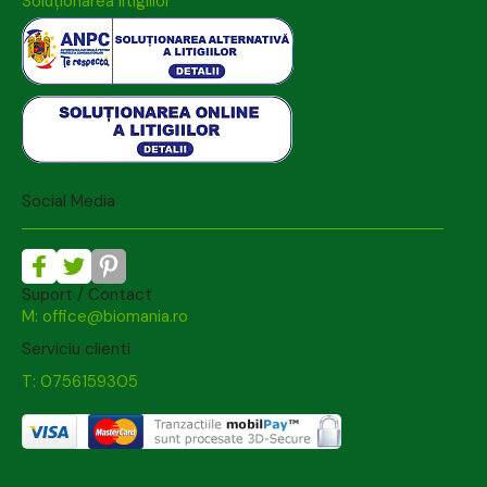
Soluționarea litigiilor
Social Media
Suport / Contact
M: office@biomania.ro
Serviciu clienti
T: 0756159305