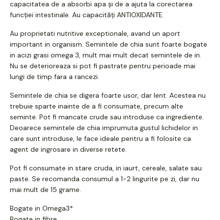
capacitatea de a absorbi apa și de a ajuta la corectarea
funcției intestinale. Au capacități ANTIOXIDANTE.
Au proprietati nutritive exceptionale, avand un aport
important in organism. Semintele de chia sunt foarte bogate
in acizi grasi omega 3, mult mai mult decat semintele de in.
Nu se deterioreaza si pot fi pastrate pentru perioade mai
lungi de timp fara a rancezi.
Semintele de chia se digera foarte usor, dar lent. Acestea nu
trebuie sparte inainte de a fi consumate, precum alte
seminte. Pot fi mancate crude sau introduse ca ingrediente.
Deoarece semintele de chia imprumuta gustul lichidelor in
care sunt introduse, le face ideale pentru a fi folosite ca
agent de ingrosare in diverse retete.
Pot fi consumate in stare cruda, in iaurt, cereale, salate sau
paste. Se recomanda consumul a 1-2 lingurite pe zi, dar nu
mai mult de 15 grame.
Bogate in Omega3*
Bogate in fibre