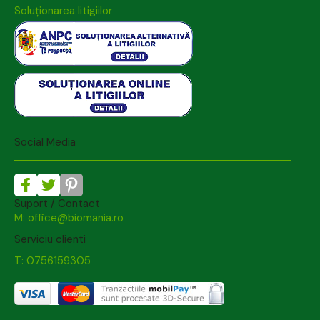
Soluționarea litigiilor
Social Media
Suport / Contact
M: office@biomania.ro
Serviciu clienti
T: 0756159305