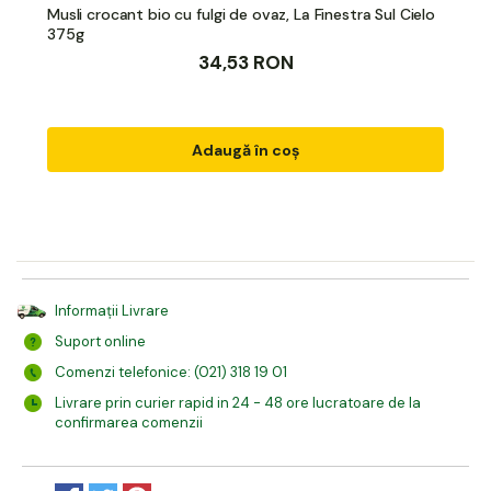
Musli crocant bio cu fulgi de ovaz, La Finestra Sul Cielo
375g
34,53 RON
Adaugă în coș
Informații Livrare
Suport online
Comenzi telefonice: (021) 318 19 01
Livrare prin curier rapid in 24 - 48 ore lucratoare de la
confirmarea comenzii