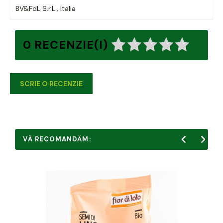
BV&FdL S.r.L., Italia
0 RECENZIE(I)
SCRIE O RECENZIE
VĂ RECOMANDĂM: