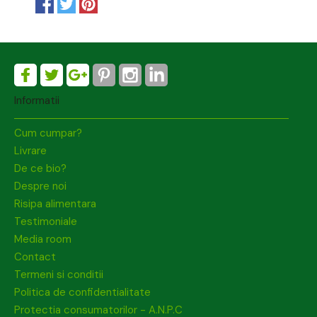
Informatii
Cum cumpar?
Livrare
De ce bio?
Despre noi
Risipa alimentara
Testimoniale
Media room
Contact
Termeni si conditii
Politica de confidentialitate
Protectia consumatorilor - A.N.P.C