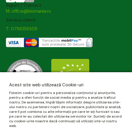
Suport / Contact
M: office@biomania.ro
Serviciu clienti
T: 0756159305
Acest site web utilizează Cookie-uri
Folosim cookie-uri pentru a personaliza conținutul și anunțurile,
pentru a oferi funcții de social media și pentru a analiza traficul
nostru. De asemenea, împărtășim informații despre utilizarea site-
ului nostru cu partenerii noștri de socializare, publicitate și analiză,
care îl pot combina cu alte informații pe care le-ați furnizat-o sau
pe care le-au colectat din utilizarea serviciilor lor. Sunteți de acord
cu cookie-urile noastre dacă continuați să utilizați site-ul nostru
web.