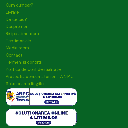
Cum cumpar?
Livrare
De ce bio?
Despre noi
Risipa alimentara
Testimoniale
Media room
Contact
Termeni si conditii
Politica de confidentialitate
Protectia consumatorilor - A.N.P.C
Soluționarea litigiilor