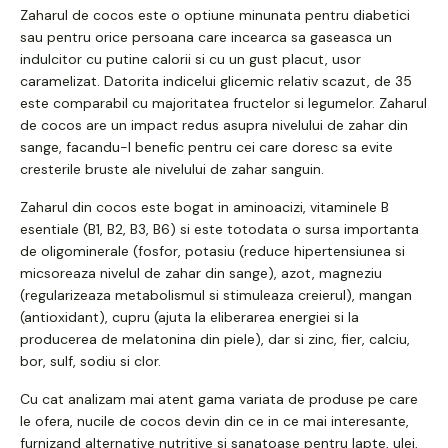
Zaharul de cocos este o optiune minunata pentru diabetici
sau pentru orice persoana care incearca sa gaseasca un
indulcitor cu putine calorii si cu un gust placut, usor
caramelizat. Datorita indicelui glicemic relativ scazut, de 35
este comparabil cu majoritatea fructelor si legumelor. Zaharul
de cocos are un impact redus asupra nivelului de zahar din
sange, facandu-l benefic pentru cei care doresc sa evite
cresterile bruste ale nivelului de zahar sanguin.
Zaharul din cocos este bogat in aminoacizi, vitaminele B
esentiale (B1, B2, B3, B6) si este totodata o sursa importanta
de oligominerale (fosfor, potasiu (reduce hipertensiunea si
micsoreaza nivelul de zahar din sange), azot, magneziu
(regularizeaza metabolismul si stimuleaza creierul), mangan
(antioxidant), cupru (ajuta la eliberarea energiei si la
producerea de melatonina din piele), dar si zinc, fier, calciu,
bor, sulf, sodiu si clor.
Cu cat analizam mai atent gama variata de produse pe care
le ofera, nucile de cocos devin din ce in ce mai interesante,
furnizand alternative nutritive si sanatoase pentru lapte, ulei,