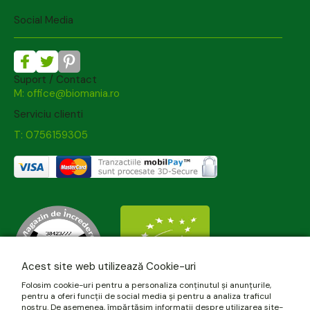
Social Media
Suport / Contact
M: office@biomania.ro
Serviciu clienti
T: 0756159305
Acest site web utilizează Cookie-uri
Folosim cookie-uri pentru a personaliza conținutul și anunțurile,
pentru a oferi funcții de social media și pentru a analiza traficul
nostru. De asemenea, împărtășim informații despre utilizarea site-