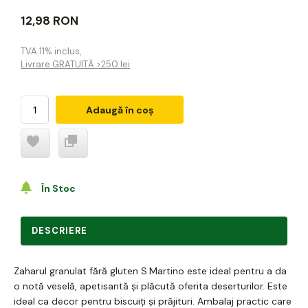
12,98 RON
TVA 11% inclus
,
Livrare GRATUITĂ >250 lei
Adaugă în coș
În Stoc
DESCRIERE
Zaharul granulat fără gluten S.Martino este ideal pentru a da
o notă veselă, apetisantă și plăcută oferita deserturilor. Este
ideal ca decor pentru biscuiți și prăjituri. Ambalaj practic care