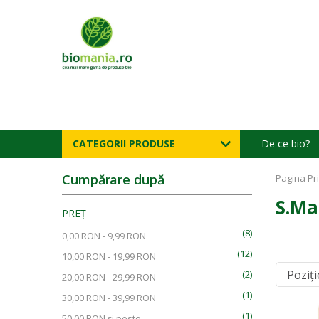
CATEGORII PRODUSE
De ce bio?
Cumpărare după
Pagina Pr
S.Ma
PREȚ
(8)
0,00 RON
-
9,99 RON
(12)
10,00 RON
-
19,99 RON
(2)
20,00 RON
-
29,99 RON
(1)
30,00 RON
-
39,99 RON
(1)
50,00 RON
și peste