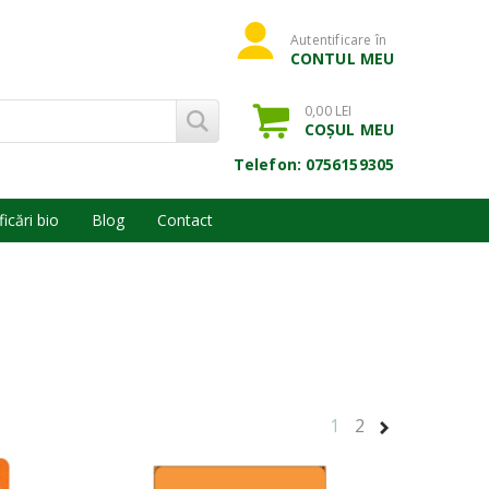
Autentificare în
CONTUL MEU
0,00 LEI
COȘUL MEU
Telefon: 0756159305
ficări bio
Blog
Contact
1
2