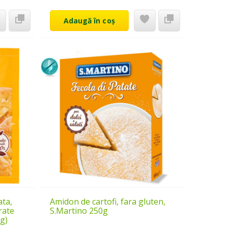
Adaugă în coș
ata,
Amidon de cartofi, fara gluten,
rate
S.Martino 250g
0g)