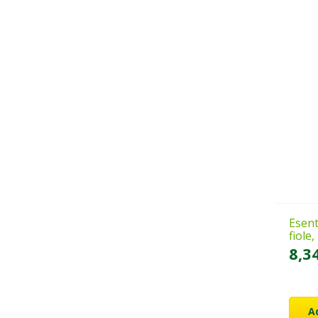
Esent
fiole
8,3
A