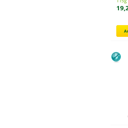
115g
19,
A