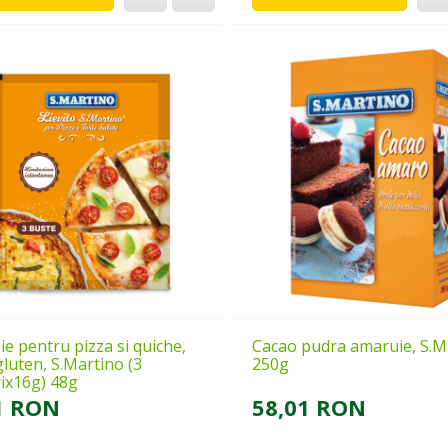
ie pentru pizza si quiche,
Cacao pudra amaruie, S.M
gluten, S.Martino (3
250g
rix16g) 48g
1 RON
58,01 RON