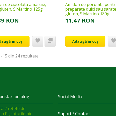
uri de ciocolata amaruie,
Amidon de porumb, pentr
gluten, S.Martino 125g
preparate dulci sau sarate
gluten, S.Martino 180g
39 RON
11,47 RON
daugă în coș
Adaugă în coș
-15 din 24
rezultate
postari pe blog
Social Media
a 2 rețete de
cu Pișcoturile bio
Suport / Contact