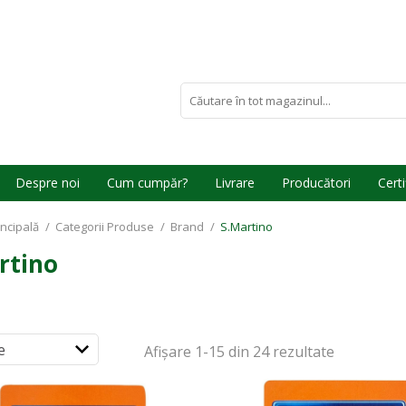
Despre noi
Cum cumpăr?
Livrare
Producători
Certi
incipală
/
Categorii Produse
/
Brand
/
S.Martino
rtino
Afișare
1-15 din 24
rezultate