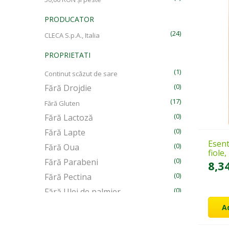
PRODUCATOR
(24)
CLECA S.p.A., Italia
PROPRIETATI
(1)
Continut scăzut de sare
(0)
Fără Drojdie
(17)
Fără Gluten
(0)
Fără Lactoză
(0)
Fără Lapte
Esent
(0)
Fără Oua
fiole
(0)
Fără Parabeni
8,3
(0)
Fără Pectina
(0)
Fără Ulei de palmier
(5)
Fără Zahăr adăugat
A
(2)
Vegan