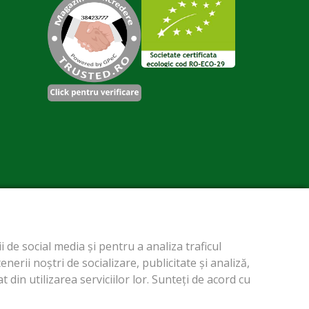
 de social media și pentru a analiza traficul
erii noștri de socializare, publicitate și analiză,
 din utilizarea serviciilor lor. Sunteți de acord cu