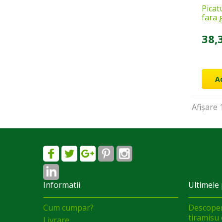
Picat
fara 
38,
A
Afișare
1
Informatii
Ultimele 
Cum cumpar?
Descoper
tiramisu 
Livrare