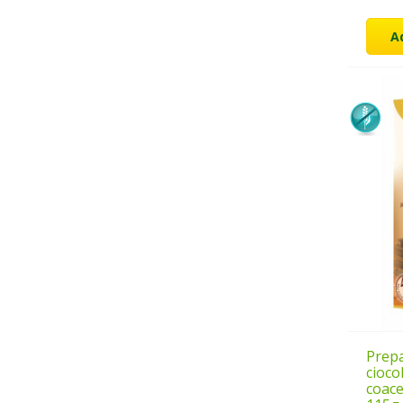
A
Prep
cioco
coace