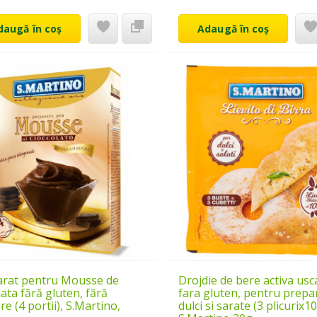
daugă în coș
Adaugă în coș
arat pentru Mousse de
Drojdie de bere activa usc
lata fără gluten, fără
fara gluten, pentru prepa
re (4 portii), S.Martino,
dulci si sarate (3 plicurix1