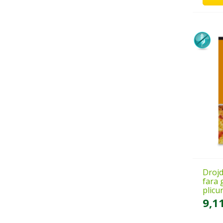
Drojd
fara 
plicu
9,1