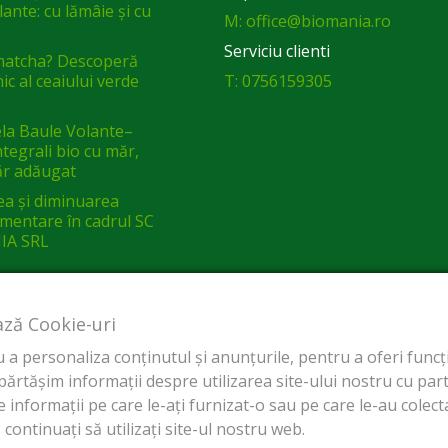
ante: cu lămâie și cu
M: office@biomania.ro
Serviciu clienti
matcha? Descoperă
ic al ceaiului verde
T: 0756159305
a Baule Volante–
integrali bio cu măr,
ăr adăugat
ea și diminuarea
limentare în cadrul SC
IA SRL
ază Cookie-uri
a personaliza conținutul și anunțurile, pentru a oferi funcții
tășim informații despre utilizarea site-ului nostru cu parten
 informații pe care le-ați furnizat-o sau pe care le-au colectat
continuați să utilizați site-ul nostru web.