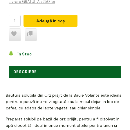
Livrare GRATUITĂ >250 lei
Adaugă în coș
În Stoc
DESCRIERE
Bautura solubila din Orz prăjit de la Baule Volante este ideala
pentru o pauză intr-o zi agitată sau la micul dejun in loc de
cafea, cu adaos de lapte vegetal sau chiar simpla.
Preparat solubil pe bază de orz prăjit, pentru a fi dizolvat în
apă clocotită, ideal în orice moment al zilei pentru tineri și