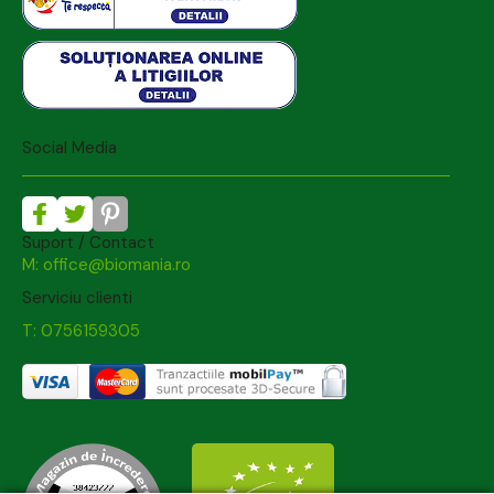
Social Media
Suport / Contact
M: office@biomania.ro
Serviciu clienti
T: 0756159305