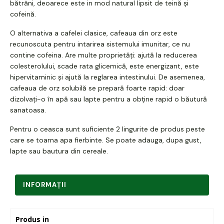
bătrâni, deoarece este in mod natural lipsit de teină și
cofeină.
O alternativa a cafelei clasice, cafeaua din orz este
recunoscuta pentru intarirea sistemului imunitar, ce nu
contine cofeina. A
re multe proprietăți: ajută la reducerea
colesterolului, scade rata glicemică, este energizant, este
hipervitaminic și ajută la reglarea intestinului.
De asemenea,
cafeaua de orz solubilă se prepară foarte rapid: doar
dizolvați-o în apă sau lapte pentru a obține rapid o băutură
sanatoasa.
Pentru o ceasca sunt suficiente 2 lingurite de produs peste
care se toarna apa fierbinte. Se poate adauga, dupa gust,
lapte sau bautura din cereale.
INFORMAŢII
Produs in