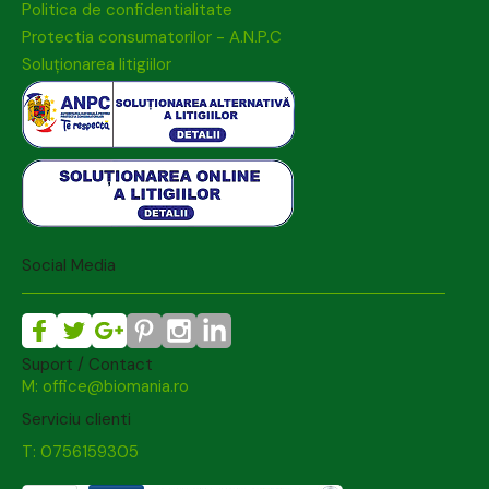
Politica de confidentialitate
Protectia consumatorilor - A.N.P.C
Soluționarea litigiilor
Social Media
Suport / Contact
M: office@biomania.ro
Serviciu clienti
T: 0756159305