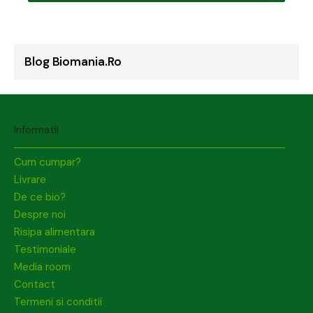
Blog Biomania.ro
Informatii
Cum cumpar?
Livrare
De ce bio?
Despre noi
Risipa alimentara
Testimoniale
Media room
Contact
Termeni si conditii