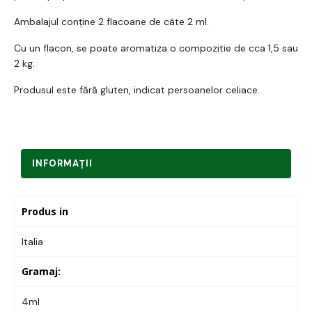
Ambalajul conține 2 flacoane de câte 2 ml.
Cu un flacon, se poate aromatiza o compozitie de cca 1,5 sau
2 kg.
Produsul este fără gluten, indicat persoanelor celiace.
INFORMAŢII
Produs in
Italia
Gramaj:
4ml