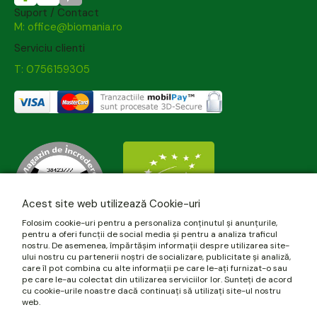
Suport / Contact
M: office@biomania.ro
Serviciu clienti
T: 0756159305
Acest site web utilizează Cookie-uri
Folosim cookie-uri pentru a personaliza conținutul și anunțurile,
pentru a oferi funcții de social media și pentru a analiza traficul
nostru. De asemenea, împărtășim informații despre utilizarea site-
ului nostru cu partenerii noștri de socializare, publicitate și analiză,
care îl pot combina cu alte informații pe care le-ați furnizat-o sau
pe care le-au colectat din utilizarea serviciilor lor. Sunteți de acord
cu cookie-urile noastre dacă continuați să utilizați site-ul nostru
web.