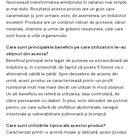
favorizează transformarea amidonului în zaharuri mai simple
și mai dulci. Rezultatul acestui proces are un gust ușor
caramelizat și, prin urmare, este, de asemenea, un îndulcitor
excelent. Produsul are un conținut ridicat de proteine, săruri
minerale, vitamine și urme de grăsimi nesaturate, cele care
sunt bune și utile organismului.
Care sunt principalele beneficii pe care utilizatorii le-au
obținut din acesta?
Beneficiul principal este legat de puterea sa extraordinară de
îndulcire și, în consecință, de faptul că poate fi folosit ca o
alternativă validă la zahăr. Spre deosebire de acesta din
urmă, acest produs se caracterizează printr-un profil
nutrițional mult mai mare decât cel utilizat în mod obișnuit.
Un alt beneficiu se referă la utilizarea, deși controlată, de
către persoanele cu diabet. În plus, este deosebit de potrivit
pentru cei care suferă de umflături abdominale, nereguli
intestinale și vulnerabilitate pulmonară și bronșică.
Care sunt utilizările tipice ale acestui produs?
Caracterizat printr-o aromă moale și delicată, acest produs