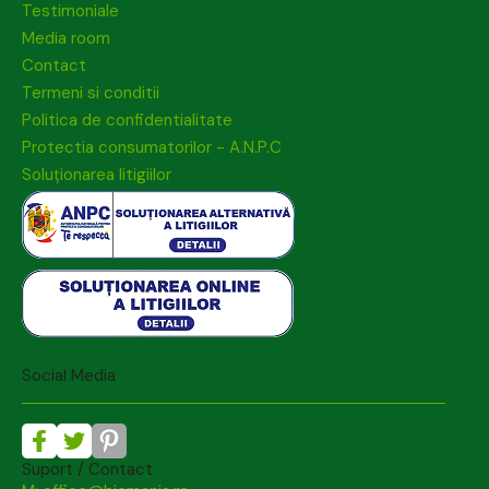
Testimoniale
Media room
Contact
Termeni si conditii
Politica de confidentialitate
Protectia consumatorilor - A.N.P.C
Soluționarea litigiilor
Social Media
Suport / Contact