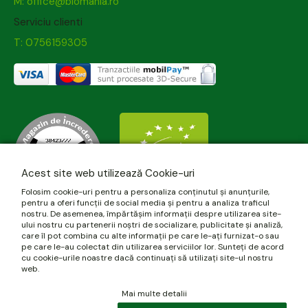
M: office@biomania.ro
Serviciu clienti
T: 0756159305
Acest site web utilizează Cookie-uri
Folosim cookie-uri pentru a personaliza conținutul și anunțurile,
pentru a oferi funcții de social media și pentru a analiza traficul
nostru. De asemenea, împărtășim informații despre utilizarea site-
ului nostru cu partenerii noștri de socializare, publicitate și analiză,
care îl pot combina cu alte informații pe care le-ați furnizat-o sau
pe care le-au colectat din utilizarea serviciilor lor. Sunteți de acord
cu cookie-urile noastre dacă continuați să utilizați site-ul nostru
web.
Mai multe detalii
© 2026 biomania.ro | Powered by
blugento
.