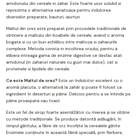
amidonului din cereale in zahar. Este foarte usor solubil si
reprezinta o alternativa sanatoasa pentru indulcirea
diverselor preparate, bauturi, iaurturi.
Maltul din orez este preparat prin procedele traditionale de
obtinere a maltului din boabele de cereale, avand o aroma
bogata si cu un bun echilibru intre maltoza si zaharurile
complexe. Metoda consta in incoltirea orzului, pentru a
elibera intreaga gama de enzime digestive ce desfac atat
amidonul (in zaharuri naturale cu gust mai dulce), cat si
proteinele si lipidele din cereale.
Ce este Maltul de orez?
Este un îndulcitor excelent cu o
aromă placuta, o alternativă la zahăr și poate fi folosit ca
ingredient în deserturi și pâine. Delicios pentru a se întinde pe
pâine proaspata sau toast.
Este un fel de sirop foarte asemă2ător cu mierea și se obține
cu metode tradiționale. Se produce datorită adăugării, în
timpul gătitului, a făinii de orz încolțite la cerealele gătite.
Enzimele conținute în această făină specială, prin fierbere,