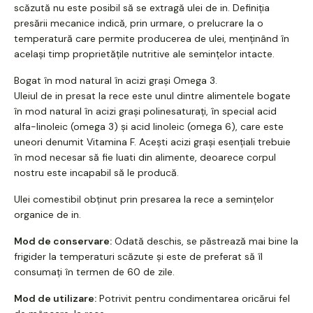
scăzută nu este posibil să se extragă ulei de in. Definiția
presării mecanice indică, prin urmare, o prelucrare la o
temperatură care permite producerea de ulei, menținând în
același timp proprietățile nutritive ale semințelor intacte.
Bogat în mod natural în acizi grași Omega 3.
Uleiul de in presat la rece este unul dintre alimentele bogate
în mod natural în acizi grași polinesaturați, în special acid
alfa-linoleic (omega 3) și acid linoleic (omega 6), care este
uneori denumit Vitamina F. Acești acizi grași esențiali trebuie
în mod necesar să fie luati din alimente, deoarece corpul
nostru este incapabil să le producă.
Ulei comestibil obținut prin presarea la rece a semințelor
organice de in.
Mod de conservare:
Odată deschis, se păstrează mai bine la
frigider la temperaturi scăzute și este de preferat să îl
consumați în termen de 60 de zile.
Mod de utilizare:
Potrivit pentru condimentarea oricărui fel