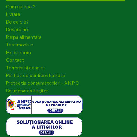
Cum cumpar?
Livrare
De ce bio?
Despre noi
Risipa alimentara
Testimoniale
Media room
Contact
Termeni si conditii
Politica de confidentialitate
Protectia consumatorilor - A.N.P.C
Soluționarea litigiilor