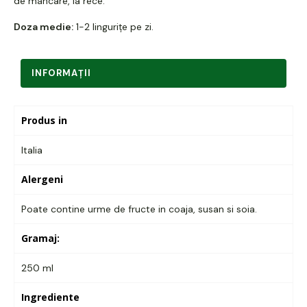
de mâncare, la rece.
Doza medie:
1-2 lingurițe pe zi.
INFORMAŢII
Produs in
Italia
Alergeni
Poate contine urme de fructe in coaja, susan si soia.
Gramaj:
250 ml
Ingrediente