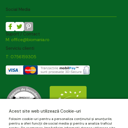
Social Media
Suport / Contact
M: office@biomania.ro
Serviciu clienti
T: 0756159305
Acest site web utilizează Cookie-uri
Folosim cookie-uri pentru a personaliza conținutul și anunțurile,
pentru a oferi funcții de social media și pentru a analiza traficul