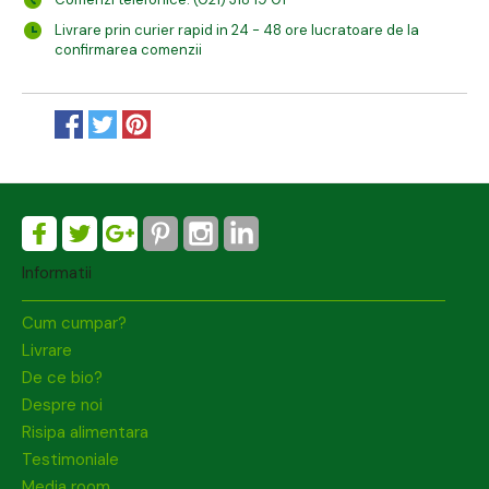
Livrare prin curier rapid in 24 - 48 ore lucratoare de la
confirmarea comenzii
Informatii
Cum cumpar?
Livrare
De ce bio?
Despre noi
Risipa alimentara
Testimoniale
Media room