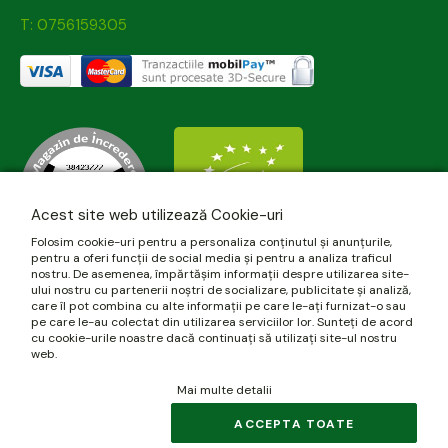
T: 0756159305
Acest site web utilizează Cookie-uri
Folosim cookie-uri pentru a personaliza conținutul și anunțurile,
pentru a oferi funcții de social media și pentru a analiza traficul
nostru. De asemenea, împărtășim informații despre utilizarea site-
ului nostru cu partenerii noștri de socializare, publicitate și analiză,
care îl pot combina cu alte informații pe care le-ați furnizat-o sau
pe care le-au colectat din utilizarea serviciilor lor. Sunteți de acord
cu cookie-urile noastre dacă continuați să utilizați site-ul nostru
web.
Mai multe detalii
© 2026 biomania.ro | Powered by
blugento
.
ACCEPTA TOATE