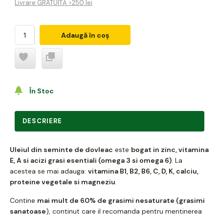
Livrare GRATUITĂ >250 lei
Adaugă în coș
În Stoc
DESCRIERE
Uleiul din seminte de dovleac
este
bogat in zinc, vitamina
E, A si acizi grasi esentiali (omega 3 si omega 6)
. La
acestea se mai adauga:
vitamina B1, B2, B6, C, D, K, calciu,
proteine vegetale si magneziu
.
Contine
mai mult de 60% de grasimi nesaturate (grasimi
sanatoase
), continut care il recomanda pentru mentinerea