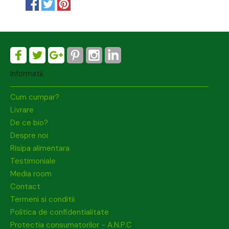
Informatii
Cum cumpar?
Livrare
De ce bio?
Despre noi
Risipa alimentara
Testimoniale
Media room
Contact
Termeni si conditii
Politica de confidentialitate
Protectia consumatorilor - A.N.P.C