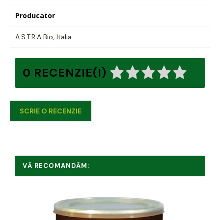
Producator
A.S.T.R.A Bio, Italia
0 RECENZIE(I)
SCRIE O RECENZIE
VĂ RECOMANDĂM: