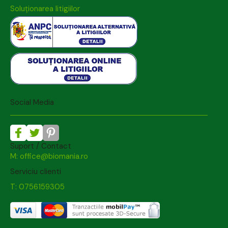
Soluționarea litigiilor
Social Media
Suport / Contact
M: office@biomania.ro
Serviciu clienti
T: 0756159305