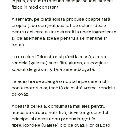
În plus, este întotdeauna esențial să faci exerciții
fizice în mod constant.
Alternativ, pe piață există produse coapte fără
drojdie și cu conținut scăzut de calorii, ideale
pentru cei care au intoleranță la unele ingrediente
și, de asemenea, ideale pentru a se menține în
formă.
Un excelent înlocuitor al pâinii la masă, aceste
rondele (galette) sunt fără gluten, cu conținut
scăzut de grăsimi și fără sare adăugată.
La acestea se adaugă o noutate pe care mulți
consumatori o așteaptă de multă vreme: rondele
de ovăz.
Această cereală, consumată mai ales pentru
marea sa valoare nutritivă, devine ingredientul
principal al acestui nou produs bogat în
fibre,
Rondele (Galete) bio de ovaz, Fior di Loto