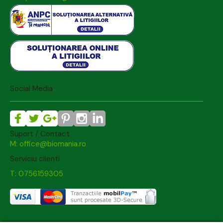
Social Media
Suport / Contact
M: office@biomania.ro
Serviciu clienti
T: 0756159305