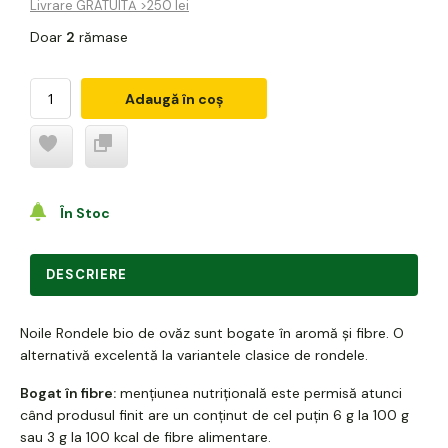
Livrare GRATUITĂ >250 lei
Doar
2
rămase
Adaugă în coș
În Stoc
DESCRIERE
Noile Rondele bio de ovăz sunt bogate în aromă și fibre. O
alternativă excelentă la variantele clasice de rondele.
Bogat în fibre:
mențiunea nutrițională este permisă atunci
când produsul finit are un conținut de cel puțin 6 g la 100 g
sau 3 g la 100 kcal de fibre alimentare.