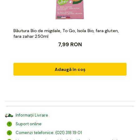
Băutura Bio de migdale, To Go, Isola Bio, fara gluten,
fara zahar 250ml
7,99 RON
Adaugă în coș
Informații Livrare
Suport online
Comenzi telefonice: (021) 318 19 01