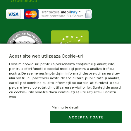
T: 0756159305
Acest site web utilizează Cookie-uri
Folosim cookie-uri pentru a personaliza conținutul și anunțurile,
pentru a oferi funcții de social media și pentru a analiza traficul
nostru. De asemenea, împărtășim informații despre utilizarea site-
ului nostru cu partenerii noștri de socializare, publicitate și analiză,
care îl pot combina cu alte informații pe care le-ați furnizat-o sau
pe care le-au colectat din utilizarea serviciilor lor. Sunteți de acord
cu cookie-urile noastre dacă continuați să utilizați site-ul nostru
web.
Mai multe detalii
© 2026 biomania.ro | Powered by
blugento
.
ACCEPTA TOATE