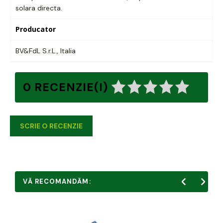
solara directa.
Producator
BV&FdL S.r.L., Italia
0 RECENZIE(I)
SCRIE O RECENZIE
VĂ RECOMANDĂM: