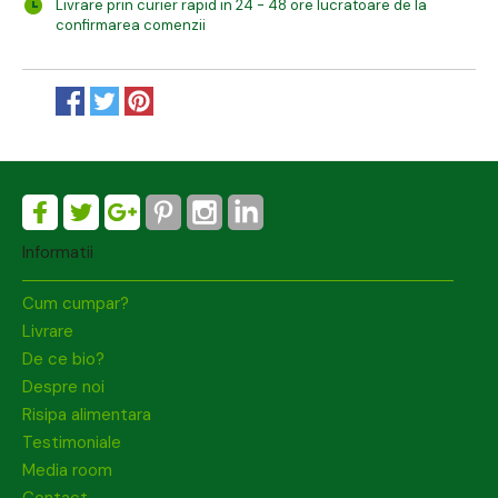
Livrare prin curier rapid in 24 - 48 ore lucratoare de la
confirmarea comenzii
Informatii
Cum cumpar?
Livrare
De ce bio?
Despre noi
Risipa alimentara
Testimoniale
Media room
Contact