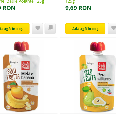
ne, Baule Volante 125g
125g
9 RON
9,69 RON
daugă în coș
Adaugă în coș