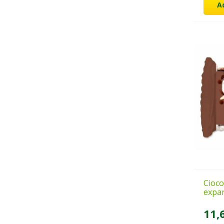
A
Cioco
expan
11,