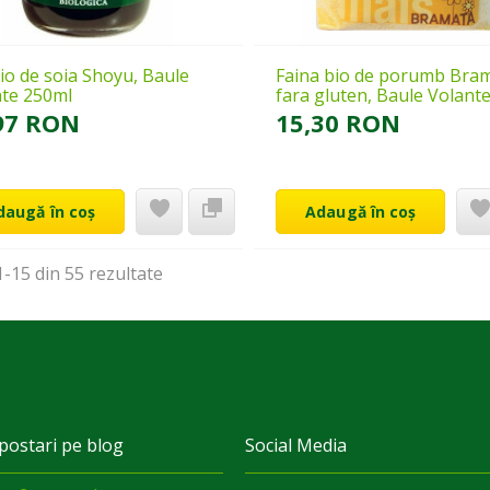
io de soia Shoyu, Baule
Faina bio de porumb Bram
nte 250ml
fara gluten, Baule Volant
97 RON
15,30 RON
daugă în coș
Adaugă în coș
-15 din 55
rezultate
postari pe blog
Social Media