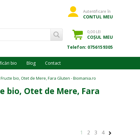
Autentificare în
CONTUL MEU
0,00 LEI
COȘUL MEU
Telefon: 0756159305
ficări bio
Blog
Contact
 Fructe bio, Otet de Mere, Fara Gluten - Biomania.ro
te bio, Otet de Mere, Fara
1
2
3
4