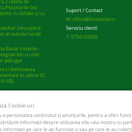
a 2 rețete de
cu Pișcoturile bio
Suport / Contact
ante: cu lămâie și cu
M: office@biomania.ro
matcha? Descoperă
Serviciu clienti
ic al ceaiului verde
T: 0756159305
a Baule Volante–
integrali bio cu măr,
ăr adăugat
ea și diminuarea
limentare în cadrul SC
IA SRL
ază Cookie-uri
a personaliza conținutul și anunțurile, pentru a oferi funcții
tășim informații despre utilizarea site-ului nostru cu parten
 informații pe care le-ați furnizat-o sau pe care le-au colectat