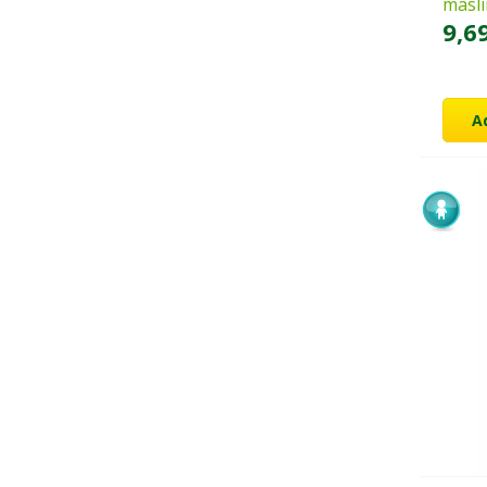
masli
9,6
A