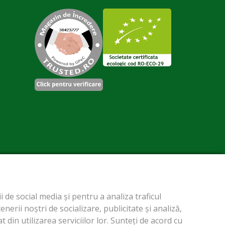
 de social media și pentru a analiza traficul
erii noștri de socializare, publicitate și analiză,
 din utilizarea serviciilor lor. Sunteți de acord cu