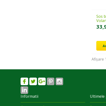
Sos b
Vola
33,
A
Afișare
1
Informatii
Ultimele 