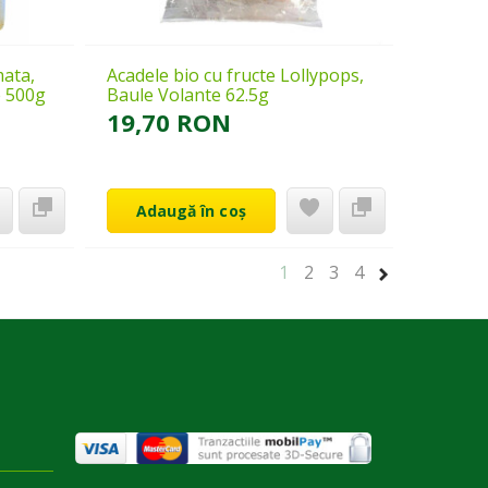
ata,
Acadele bio cu fructe Lollypops,
e 500g
Baule Volante 62.5g
19,70 RON
Adaugă în coș
1
2
3
4