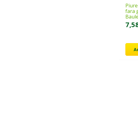
Piure
fara 
Baule
7,5
A