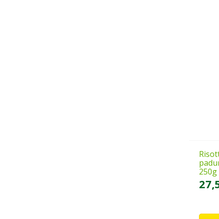
Risot
padur
250g
27,