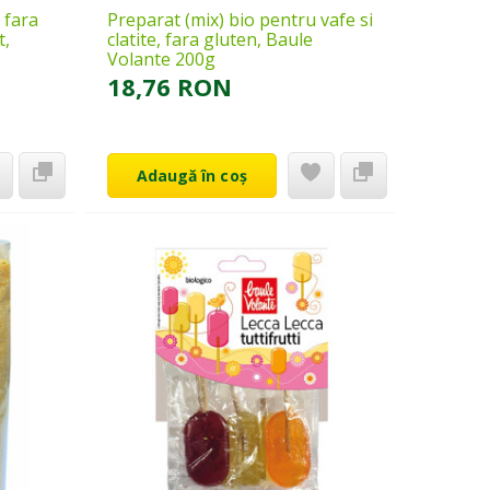
 fara
Preparat (mix) bio pentru vafe si
t,
clatite, fara gluten, Baule
Volante 200g
18,76 RON
Adaugă în coș