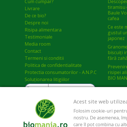
Cum cumpar?
Descoper
tiramisu 
Livrare
Baule Vol
De ce bio?
cafea
Despre noi
Ce este 
Risipa alimentara
gustul un
Testimoniale
japonez
Media room
Granomel
Contact
biscuiți 
Termeni si conditii
fără zah
Politica de confidentialitate
Prevenir
Protectia consumatorilor - A.N.P.C
risipei a
BIO MAN
Soluționarea litigiilor
Acest site web utilize
Folosim cookie-uri pentru 
nostru. De asemenea, împăr
care îl pot combina cu alte