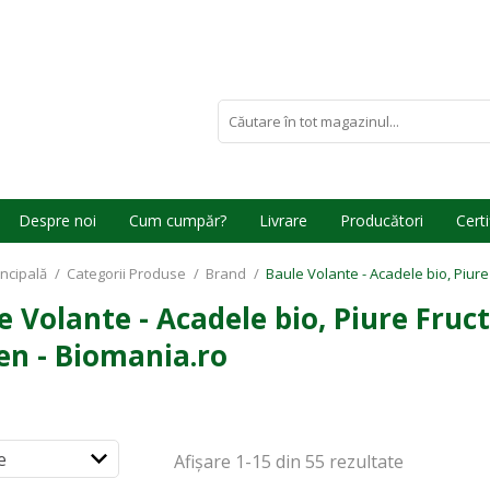
Despre noi
Cum cumpăr?
Livrare
Producători
Certi
incipală
/
Categorii Produse
/
Brand
/
Baule Volante - Acadele bio, Piure
e Volante - Acadele bio, Piure Fruc
en - Biomania.ro
Afișare
1-15 din 55
rezultate