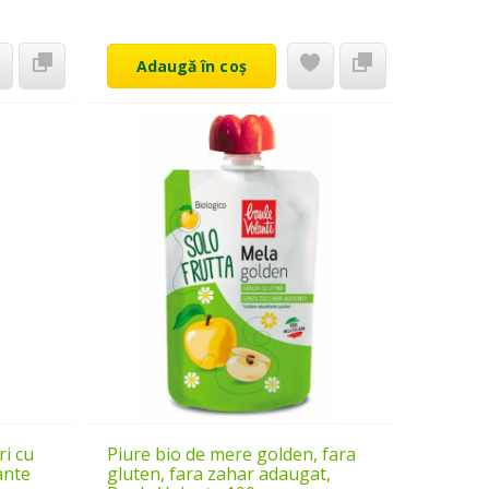
Adaugă în coș
ri cu
Piure bio de mere golden, fara
ante
gluten, fara zahar adaugat,