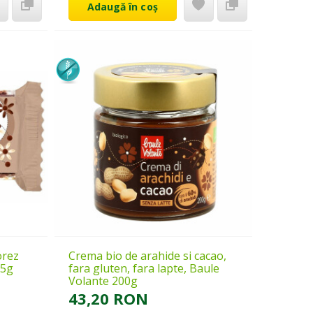
Adaugă în coș
orez
Crema bio de arahide si cacao,
25g
fara gluten, fara lapte, Baule
Volante 200g
43,20 RON