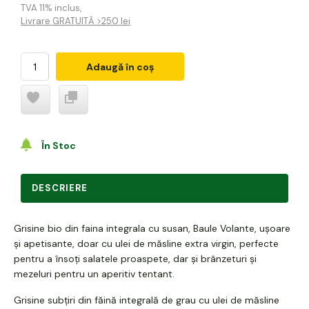
TVA 11% inclus
,
Livrare GRATUITĂ >250 lei
Adaugă în coș
În Stoc
DESCRIERE
Grisine bio din faina integrala cu susan, Baule Volante, ușoare
și apetisante, doar cu ulei de măsline extra virgin, perfecte
pentru a însoți salatele proaspete, dar și brânzeturi și
mezeluri pentru un aperitiv tentant.
Grisine subțiri din făină integrală de grau cu ulei de măsline