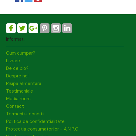
Informatii
Cum cumpar?
Livrare
De ce bio?
Despre noi
Risipa alimentara
Testimoniale
Media room
Contact
Termeni si conditii
Politica de confidentialitate
Protectia consumatorilor - A.N.P.C