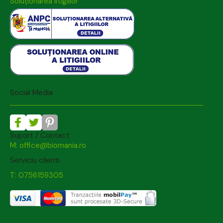
Soluționarea litigiilor
Social Media
Suport / Contact
M: office@biomania.ro
Serviciu clienti
T: 0756159305