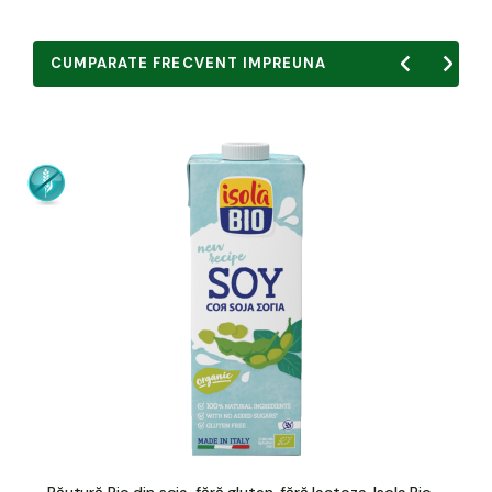
CUMPARATE FRECVENT IMPREUNA
Băutură Bio din soia, fără gluten, fără lactoza, Isola Bio,