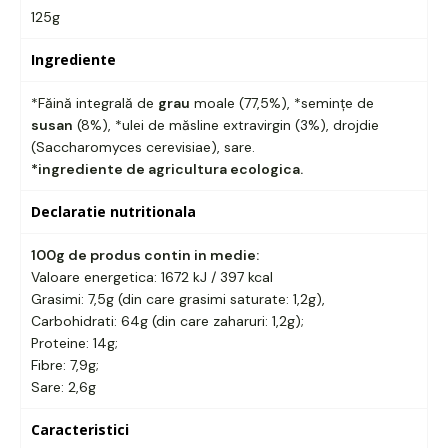
125g
Ingrediente
*Făină integrală de
grau
moale (77,5%), *semințe de
susan
(8%), *ulei de măsline extravirgin (3%), drojdie
(Saccharomyces cerevisiae), sare.
*ingrediente de agricultura ecologica.
Declaratie nutritionala
100g de produs contin in medie:
Valoare energetica: 1672 kJ / 397 kcal
Grasimi: 7,5g (din care grasimi saturate: 1,2g),
Carbohidrati: 64g (din care zaharuri: 1,2g);
Proteine: 14g;
Fibre: 7,9g;
Sare: 2,6g
Caracteristici