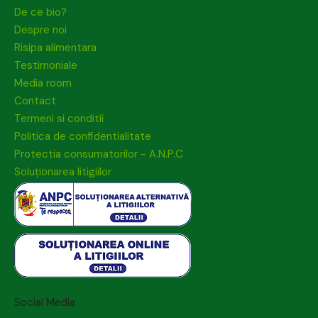
De ce bio?
Despre noi
Risipa alimentara
Testimoniale
Media room
Contact
Termeni si conditii
Politica de confidentialitate
Protectia consumatorilor - A.N.P.C
Soluționarea litigiilor
Social Media