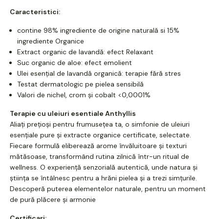
Caracteristici:
contine 98% ingrediente de origine naturală si 15%
ingrediente Organice
Extract organic de lavandă: efect Relaxant
Suc organic de aloe: efect emolient
Ulei esențial de lavandă organică: terapie fără stres
Testat dermatologic pe pielea sensibilă
Valori de nichel, crom și cobalt <0,0001%
Terapie cu uleiuri esentiale Anthyllis
Aliați prețioși pentru frumusețea ta, o simfonie de uleiuri
esențiale pure și extracte organice certificate, selectate.
Fiecare formulă eliberează arome învăluitoare și texturi
mătăsoase, transformând rutina zilnică într-un ritual de
wellness. O experiență senzorială autentică, unde natura și
știința se întâlnesc pentru a hrăni pielea și a trezi simțurile.
Descoperă puterea elementelor naturale, pentru un moment
de pură plăcere și armonie
Certificari: