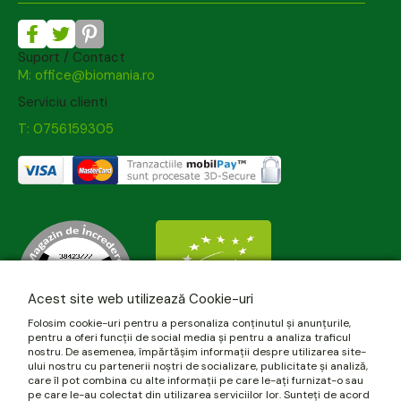
Suport / Contact
M: office@biomania.ro
Serviciu clienti
T: 0756159305
Acest site web utilizează Cookie-uri
Folosim cookie-uri pentru a personaliza conținutul și anunțurile,
pentru a oferi funcții de social media și pentru a analiza traficul
nostru. De asemenea, împărtășim informații despre utilizarea site-
ului nostru cu partenerii noștri de socializare, publicitate și analiză,
care îl pot combina cu alte informații pe care le-ați furnizat-o sau
pe care le-au colectat din utilizarea serviciilor lor. Sunteți de acord