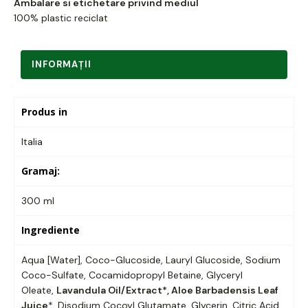
Ambalare si etichetare privind mediul
100% plastic reciclat
INFORMAŢII
Produs in
Italia
Gramaj:
300 ml
Ingrediente
Aqua [Water], Coco-Glucoside, Lauryl Glucoside, Sodium
Coco-Sulfate, Cocamidopropyl Betaine, Glyceryl
Oleate,
Lavandula Oil/Extract*,
Aloe Barbadensis Leaf
Juice
*
, Disodium Cocoyl Glutamate, Glycerin, Citric Acid,