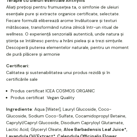
Terapie cu uleiuri esentiale Anthyllis
Aliați prețioși pentru frumusețea ta, o simfonie de uleiuri
esențiale pure și extracte organice certificate, selectate.
Fiecare formulă eliberează arome învăluitoare și texturi
mătăsoase, transformând rutina zilnică într-un ritual de
wellness. O experiență senzorială autentică, unde natura și
știința se întâlnesc pentru a hrăni pielea și a trezi simțurile.
Descoperă puterea elementelor naturale, pentru un moment
de pură plăcere și armonie
Certificari:
Calitatea și sustenabilitatea unui produs rezidă și în
certificările sale
Produs certificat ICEA COSMOS ORGANIC
Produs certificat Vegan Quality
Ingrediente
: Aqua [Water], Lauryl Glucoside, Coco-
Glucoside, Sodium Coco-Sulfate, Cocamidopropyl Betaine,
Caprylyl/Capryl Glucoside, Disodium Capryloyl Glutamate,
Lactic Acid, Glyceryl Oleate,
Aloe Barbadensis Leaf Juice*,
Lavandula Oil/Extract*, Calendula Officinalis Flower