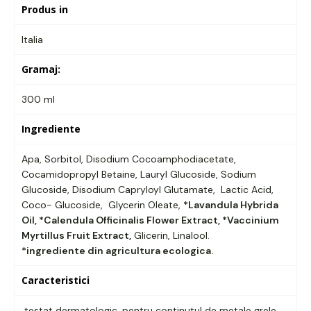
Produs in
Italia
Gramaj:
300 ml
Ingrediente
Apa, Sorbitol, Disodium Cocoamphodiacetate,
Cocamidopropyl Betaine, Lauryl Glucoside, Sodium
Glucoside, Disodium Capryloyl Glutamate, Lactic Acid,
Coco- Glucoside, Glycerin Oleate,
*Lavandula Hybrida
Oil, *Calendula Officinalis Flower Extract, *Vaccinium
Myrtillus Fruit Extract,
Glicerin, Linalool.
*ingrediente din agricultura ecologica.
Caracteristici
testat dermatologic, pentru continutul de metale grele