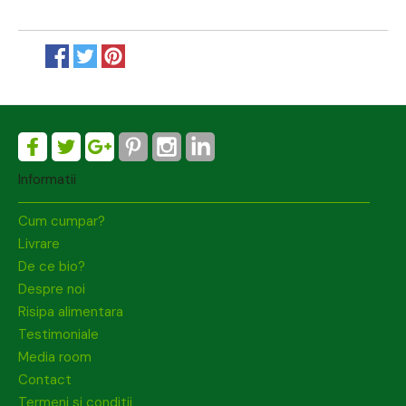
Informatii
Cum cumpar?
Livrare
De ce bio?
Despre noi
Risipa alimentara
Testimoniale
Media room
Contact
Termeni si conditii