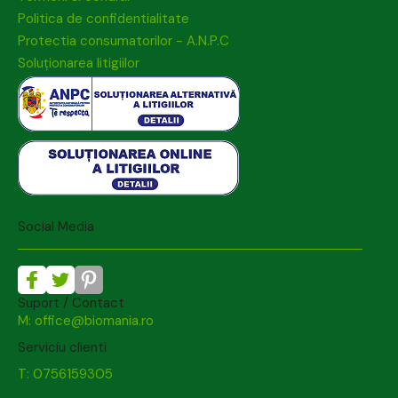
Politica de confidentialitate
Protectia consumatorilor - A.N.P.C
Soluționarea litigiilor
Social Media
Suport / Contact
M: office@biomania.ro
Serviciu clienti
T: 0756159305