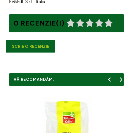
BV&FdL S.r.L., Italia
0 RECENZIE(I)
SCRIE O RECENZIE
VĂ RECOMANDĂM: