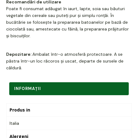
Recomandări de utilizare
Poate fi consumat adăugat în iaurt, lapte, soia sau băuturi
vegetale din cereale sau puteți pur și simplu ronțăi. În
bucătărie se folosește la prepararea batoanelor pe bază de
ciocolată sau, amestecate cu făină, la prepararea prăjiturilor
și biscuiților.
Depozitare:
Ambalat într-o atmosferă protectoare. A se
păstra într-un loc răcoros și uscat, departe de sursele de
căldură.
INFORMAŢII
Produs in
Italia
Alergeni