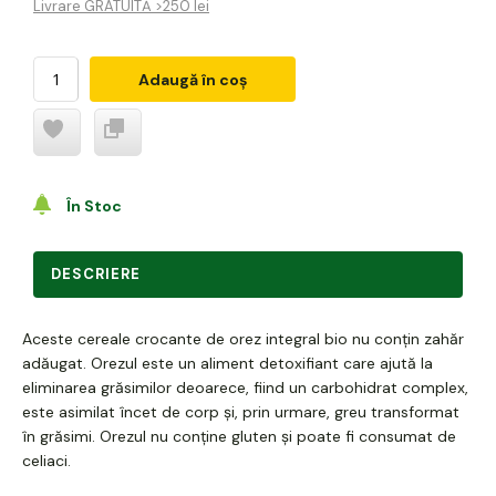
Livrare GRATUITĂ >250 lei
Adaugă în coș
În Stoc
DESCRIERE
Aceste cereale crocante de orez integral bio nu conțin zahăr
adăugat. Orezul este un aliment detoxifiant care ajută la
eliminarea grăsimilor deoarece, fiind un carbohidrat complex,
este asimilat încet de corp și, prin urmare, greu transformat
în grăsimi. Orezul nu conține gluten și poate fi consumat de
celiaci.