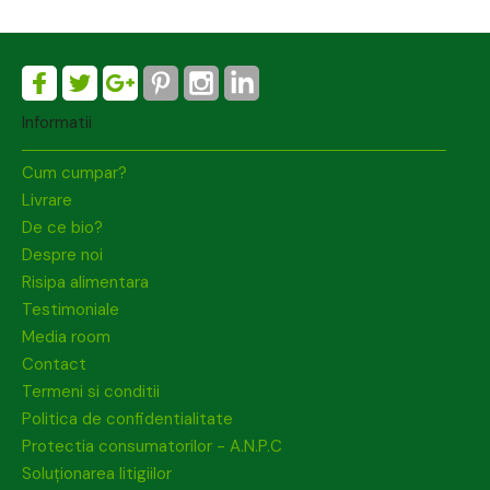
Informatii
Cum cumpar?
Livrare
De ce bio?
Despre noi
Risipa alimentara
Testimoniale
Media room
Contact
Termeni si conditii
Politica de confidentialitate
Protectia consumatorilor - A.N.P.C
Soluționarea litigiilor