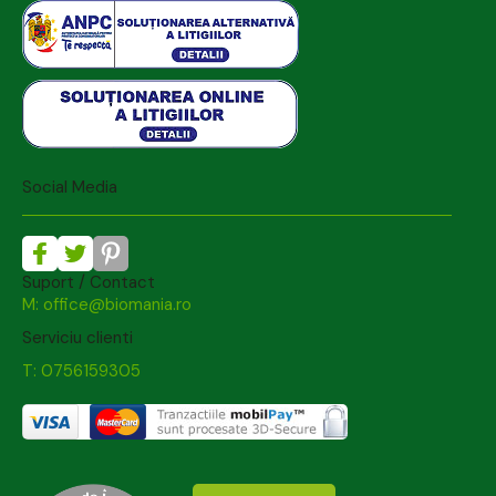
Social Media
Suport / Contact
M: office@biomania.ro
Serviciu clienti
T: 0756159305