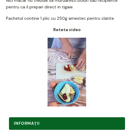
Nici macar nu trebuie sa murdaresti boluri sau recipiente
pentru ca il prepari direct in tigaie.
Pachetul contine 1 plic cu 250g amestec pentru clatite.
Reteta video
INFORMAŢII