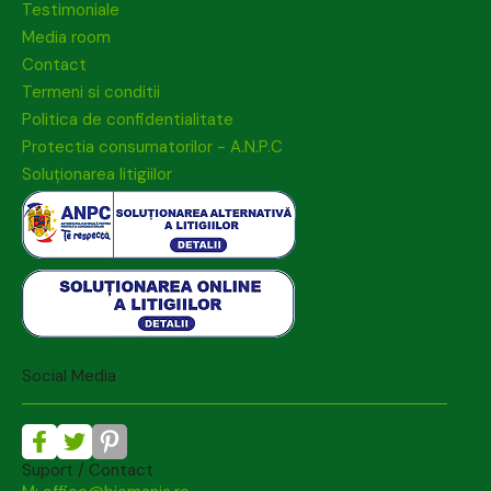
Testimoniale
Media room
Contact
Termeni si conditii
Politica de confidentialitate
Protectia consumatorilor - A.N.P.C
Soluționarea litigiilor
Social Media
Suport / Contact