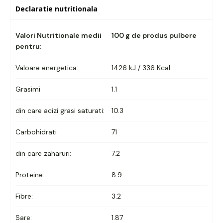
Declaratie nutritionala
Valori Nutritionale medii
100 g de produs pulbere
pentru:
Valoare energetica:
1426 kJ / 336 Kcal
Grasimi
1.1
din care acizi grasi saturati:
10.3
Carbohidrati
71
din care zaharuri:
7.2
Proteine:
8.9
Fibre:
3.2
Sare:
1.87