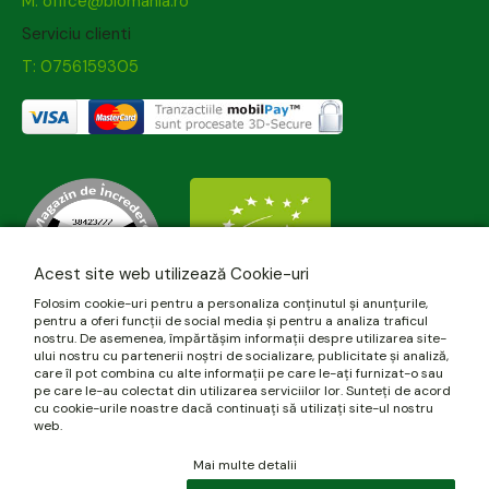
M: office@biomania.ro
Serviciu clienti
T: 0756159305
Acest site web utilizează Cookie-uri
Folosim cookie-uri pentru a personaliza conținutul și anunțurile,
pentru a oferi funcții de social media și pentru a analiza traficul
nostru. De asemenea, împărtășim informații despre utilizarea site-
ului nostru cu partenerii noștri de socializare, publicitate și analiză,
care îl pot combina cu alte informații pe care le-ați furnizat-o sau
pe care le-au colectat din utilizarea serviciilor lor. Sunteți de acord
cu cookie-urile noastre dacă continuați să utilizați site-ul nostru
web.
Mai multe detalii
© 2026 biomania.ro | Powered by
blugento
.