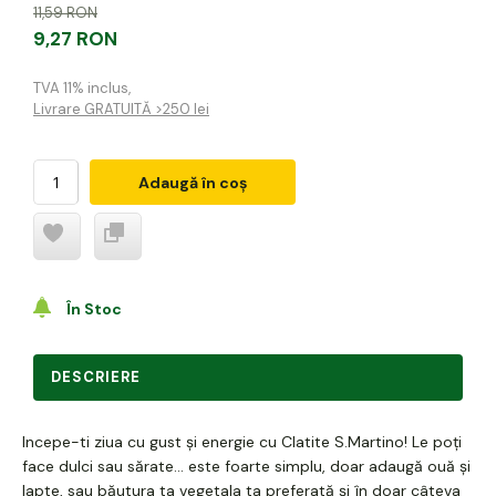
11,59 RON
9,27 RON
TVA 11% inclus
,
Livrare GRATUITĂ >250 lei
Adaugă în coș
În Stoc
DESCRIERE
Incepe-ti ziua cu gust și energie cu Clatite S.Martino! Le poți
face dulci sau sărate... este foarte simplu, doar adaugă ouă și
lapte, sau băutura ta vegetala ta preferată și în doar câteva