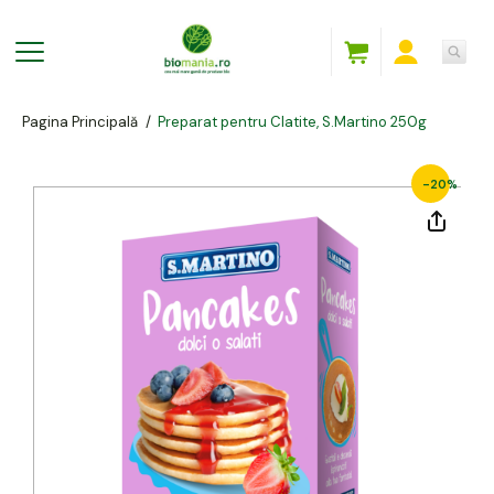
Pagina Principală
/
Preparat pentru Clatite, S.Martino 250g
-20%