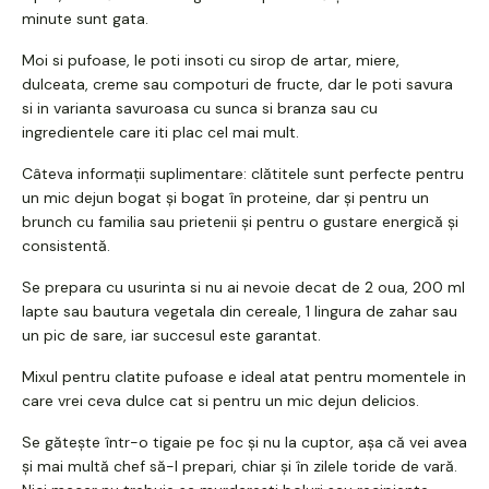
minute sunt gata.
Moi si pufoase, le poti insoti cu sirop de artar, miere,
dulceata, creme sau compoturi de fructe, dar le poti savura
si in varianta savuroasa cu sunca si branza sau cu
ingredientele care iti plac cel mai mult.
Câteva informații suplimentare: clătitele sunt perfecte pentru
un mic dejun bogat și bogat în proteine, dar și pentru un
brunch cu familia sau prietenii și pentru o gustare energică și
consistentă.
Se prepara cu usurinta si nu ai nevoie decat de 2 oua, 200 ml
lapte sau bautura vegetala din cereale, 1 lingura de zahar sau
un pic de sare, iar succesul este garantat.
Mixul pentru clatite pufoase e ideal atat pentru momentele in
care vrei ceva dulce cat si pentru un mic dejun delicios.
Se gătește într-o tigaie pe foc și nu la cuptor, așa că vei avea
și mai multă chef să-l prepari, chiar și în zilele toride de vară.