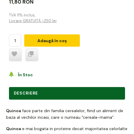
11,80 RON
TVA 11% inclus
,
Livrare GRATUITĂ >250 lei
Adaugă în coș
În Stoc
DESCRIERE
Quinoa
face parte din familia cerealelor, fiind un aliment de
baza al vechilor incasi, care o numeau "cereala-mama".
Quinoa
e mai bogata in proteine decat majoritatea celorlalte