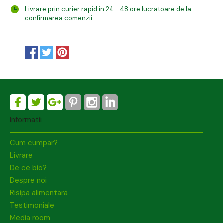
Livrare prin curier rapid in 24 - 48 ore lucratoare de la
confirmarea comenzii
Informatii
Cum cumpar?
Livrare
De ce bio?
Despre noi
Risipa alimentara
Testimoniale
Media room