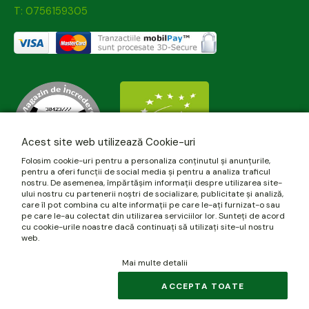
T: 0756159305
Acest site web utilizează Cookie-uri
Folosim cookie-uri pentru a personaliza conținutul și anunțurile,
pentru a oferi funcții de social media și pentru a analiza traficul
nostru. De asemenea, împărtășim informații despre utilizarea site-
ului nostru cu partenerii noștri de socializare, publicitate și analiză,
care îl pot combina cu alte informații pe care le-ați furnizat-o sau
pe care le-au colectat din utilizarea serviciilor lor. Sunteți de acord
cu cookie-urile noastre dacă continuați să utilizați site-ul nostru
web.
Mai multe detalii
© 2026 biomania.ro | Powered by
blugento
.
ACCEPTA TOATE