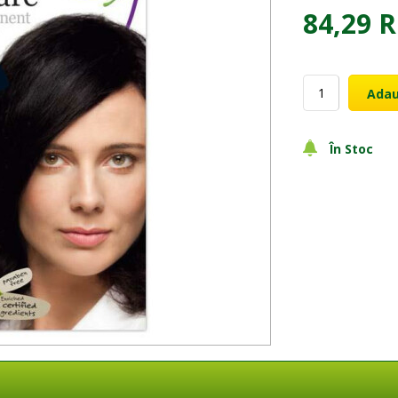
84,29 
Adau
În Stoc