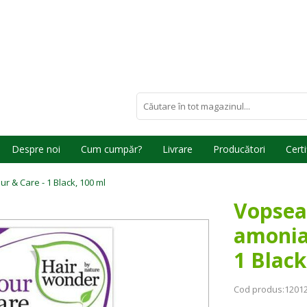
Despre noi
Cum cumpăr?
Livrare
Producători
Certi
 & Care - 1 Black, 100 ml
Vopsea
amonia
1 Black
Cod produs:
1201