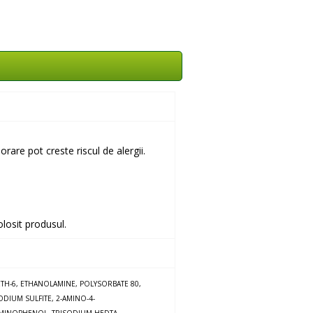
rare pot creste riscul de alergii.
olosit produsul.
TH-6, ETHANOLAMINE, POLYSORBATE 80,
ODIUM SULFITE, 2-AMINO-4-