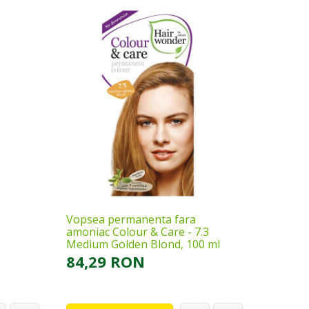
Vopsea permanenta fara
Vopsea
amoniac Colour & Care - 7.3
amoniac
Medium Golden Blond, 100 ml
Blond, 
84,29 RON
84,2