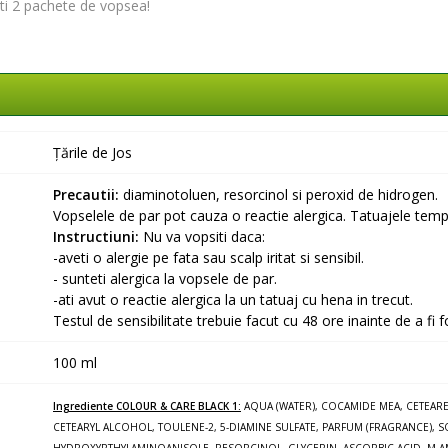
iti 2 pachete de vopsea!
Țările de Jos
Precautii:
diaminotoluen, resorcinol si peroxid de hidrogen.
Vopselele de par pot cauza o reactie alergica. Tatuajele tempo
Instructiuni:
Nu va vopsiti daca:
-aveti o alergie pe fata sau scalp iritat si sensibil.
- sunteti alergica la vopsele de par.
-ati avut o reactie alergica la un tatuaj cu hena in trecut.
Testul de sensibilitate trebuie facut cu 48 ore inainte de a fi f
100 ml
Ingrediente
COLOUR & CARE BLACK
1:
AQUA (WATER), COCAMIDE MEA, CETEARE
CETEARYL ALCOHOL, TOULENE-2, 5-DIAMINE SULFATE, PARFUM (FRAGRANCE), S