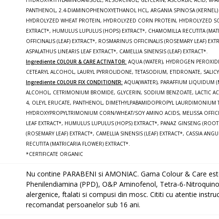
HYDROXYRTHYLAMINOANISOLE, RESORCINOL, GLYCERIN, ASCORBIC ACID, M-
PANTHENOL, 2.4-DIAMINOPHENOXYETHANOL HCL, ARGANIA SPINOSA (KERNEL)
HYDROLYZED WHEAT PROTEIN, HYDROLYZED CORN PROTEIN, HYDROLYZED SOY 
EXTRACT*, HUMULUS LUPULUS (HOPS) EXTRACT*, CHAMOMILLA RECUTITA (MATR
OFFICINALIS (LEAF) EXTRACT*, ROSMARINUS OFFICINALIS (ROSEMARY LEAF) EX
ASPALATHUS LINEARIS LEAF EXTRACT*, CAMELLIA SINENSIS (LEAF) EXTRACT*.
Ingrediente COLOUR & CARE ACTIVATOR:
AQUA (WATER), HYDROGEN PEROXIDE, 
CETEARYL ALCOHOL, LAURYL PYRROLIDONE, TETASODIUM, ETIDRONATE, SALICY
Ingrediente COLOUR FIX CONDITIONER:
AQUA(WATER), PARAFFIUM LIQUIDUM (M
ALCOHOL, CETRIMONIUM BROMIDE, GLYCERIN, SODIUM BENZOATE, LACTIC AC
4, OLEYL ERUCATE, PANTHENOL, DIMETHYLPABAMIDOPROPYL LAURDIMONIUM TO
HYDROXYPROPYLTRIMONIUM CORN/WHEAT/SOY AMINO ACIDS, MELISSA OFFICINA
LEAF EXTRACT*, HUMULUS LUPULUS (HOPS) EXTRACT*, PANAZ GINSENG (ROOT)
(ROSEMARY LEAF) EXTRACT*, CAMELLIA SINENSIS (LEAF) EXTRACT*, CASSIA ANGU
RECUTITA (MATRICARIA FLOWER) EXTRACT*.
*CERTIFICATE ORGANIC
Nu contine PARABENI si AMONIAC. Gama Colour & Care este
Phenilendiamina (PPD), O&P Aminofenol, Tetra-6-Nitroquinox
alergenice, ftalati si compusi din mosc. Cititi cu atentie instr
recomandat persoanelor sub 16 ani.