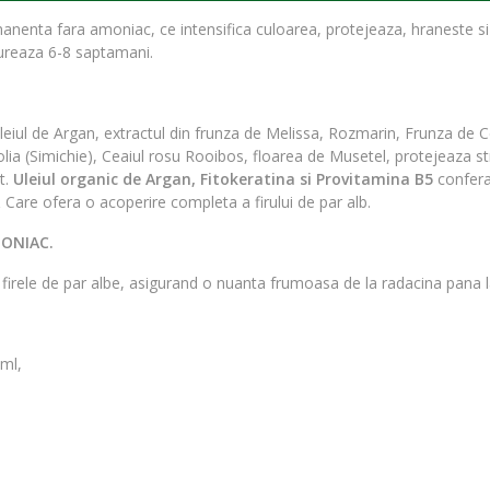
enta fara amoniac, ce intensifica culoarea, protejeaza, hraneste si c
dureaza 6-8 saptamani.
 uleiul de Argan, extractul din frunza de Melissa, Rozmarin, Frunza de
lia (Simichie), Ceaiul rosu Rooibos, floarea de Musetel, protejeaza stru
at.
Uleiul organic de Argan, Fitokeratina si Provitamina B5
confer
Care ofera o acoperire completa a firului de par alb.
MONIAC.
rele de par albe, asigurand o nuanta frumoasa de la radacina pana la
ml,