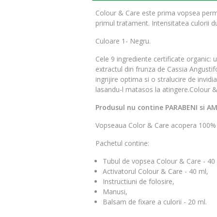
Colour & Care este prima vopsea perman
primul tratament. Intensitatea culorii 
Culoare 1- Negru.
Cele 9 ingrediente certificate organic:
extractul din frunza de Cassia Angustifo
ingrijire optima si o stralucire de invidi
lasandu-l matasos la atingere.Colour & 
Produsul nu contine PARABENI si A
Vopseaua Color & Care acopera 100% fi
Pachetul contine:
Tubul de vopsea Colour & Care - 40 
Activatorul Colour & Care - 40 ml,
Instructiuni de folosire,
Manusi,
Balsam de fixare a culorii - 20 ml.