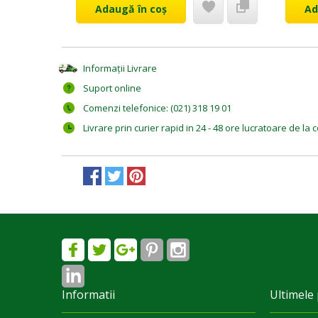
Adaugă în coș
Ad
Informații Livrare
Suport online
Comenzi telefonice: (021) 318 19 01
Livrare prin curier rapid in 24 - 48 ore lucratoare de l
Informatii
Ultimele 