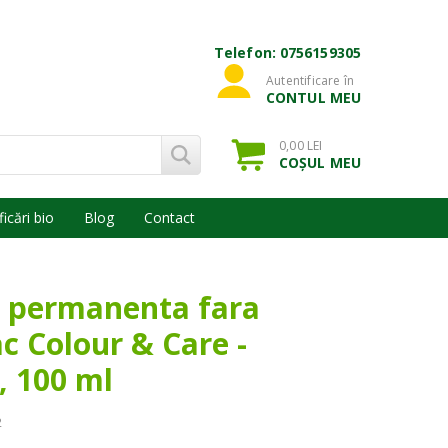
Telefon: 0756159305
Autentificare în
CONTUL MEU
0,00 LEI
COȘUL MEU
ficări bio
Blog
Contact
 permanenta fara
c Colour & Care -
, 100 ml
2