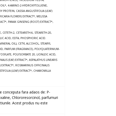
AMINOPHENOL, TRISODIUM HEDTA,
 OIL*, 4-AMINO-2-HYDROXYTOLUENE,
PROTEIN, CASSIA ANGUSTIFOLIA (LEAF)
ICARIA FLOWER) EXTRACT*, MELISSA
TRACT*, PANAX GINSENG (ROOT) EXTRACT*,
CETETH-2, CETEARETH-6, STEARETH-20,
LIC ACID, EDTA, PHOSPHORIC ACID.
INERAL OIL), CETYL ALCOHOL, STEARYL
ID, PARFUM (FRAGRANCE), POLYQUATERNIUM-
SYLATE, POLYSORBATE 20, LIONLEIC ACID,
LIS (EAF) EXTRACT*, ASPALATHUS LINEARIS
 EXTRACT*, ROSMARINUS OFFICINALIS
STIFOLIA (LEAF) EXTRACT*, CHAMOMILLA
 conceputa fara adaos de: P-
aline, Chlororesorcinol, parfumuri
uctiunile. Acest produs nu este