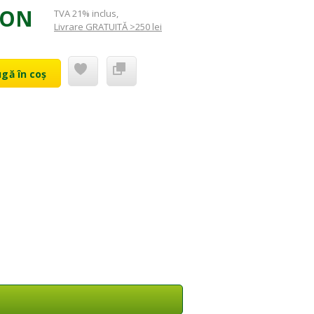
RON
TVA 21% inclus
,
Livrare GRATUITĂ >250 lei
gă în coș