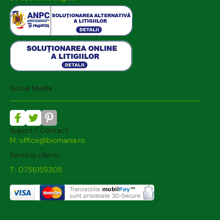
Social Media
Suport / Contact
M: office@biomania.ro
Serviciu clienti
T: 0756159305