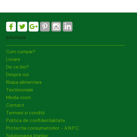
Informatii
Cum cumpar?
Livrare
De ce bio?
Despre noi
Risipa alimentara
Testimoniale
Media room
Contact
Termeni si conditii
Politica de confidentialitate
Protectia consumatorilor - A.N.P.C
Soluționarea litigiilor