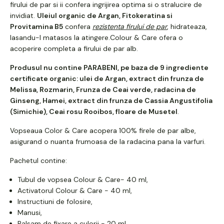
firului de par si ii confera ingrijirea optima si o stralucire de
invidiat.
Uleiul organic de Argan, Fitokeratina si
Provitamina B5
confera
rezistenta firului de par
, hidrateaza,
lasandu-l matasos la atingere.Colour & Care ofera o
acoperire completa a firului de par alb.
Produsul nu contine PARABENI, pe baza de 9 ingrediente
certificate organic: ulei de Argan, extract din frunza de
Melissa, Rozmarin, Frunza de Ceai verde, radacina de
Ginseng, Hamei, extract din frunza de Cassia Angustifolia
(Simichie), Ceai rosu Rooibos, floare de Musetel
.
Vopseaua Color & Care acopera 100% firele de par albe,
asigurand o nuanta frumoasa de la radacina pana la varfuri.
Pachetul contine:
Tubul de vopsea Colour & Care- 40 ml,
Activatorul Colour & Care - 40 ml,
Instructiuni de folosire,
Manusi,
Balsam de fixare a culorii - 20 ml.