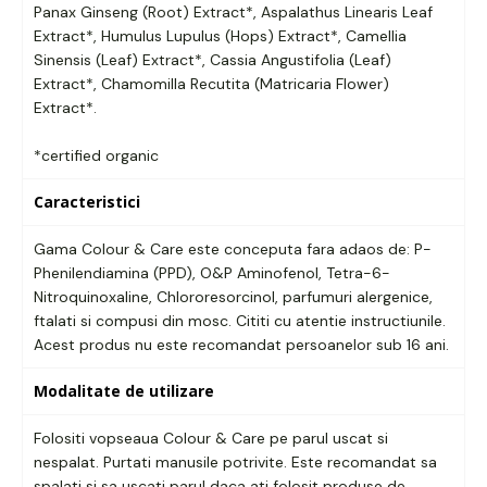
Panax Ginseng (Root) Extract*, Aspalathus Linearis Leaf
Extract*, Humulus Lupulus (Hops) Extract*, Camellia
Sinensis (Leaf) Extract*, Cassia Angustifolia (Leaf)
Extract*, Chamomilla Recutita (Matricaria Flower)
Extract*.
*certified organic
Caracteristici
Gama Colour & Care este conceputa fara adaos de: P-
Phenilendiamina (PPD), O&P Aminofenol, Tetra-6-
Nitroquinoxaline, Chlororesorcinol, parfumuri alergenice,
ftalati si compusi din mosc. Cititi cu atentie instructiunile.
Acest produs nu este recomandat persoanelor sub 16 ani.
Modalitate de utilizare
Folositi vopseaua Colour & Care pe parul uscat si
nespalat. Purtati manusile potrivite. Este recomandat sa
spalati si sa uscati parul daca ati folosit produse de