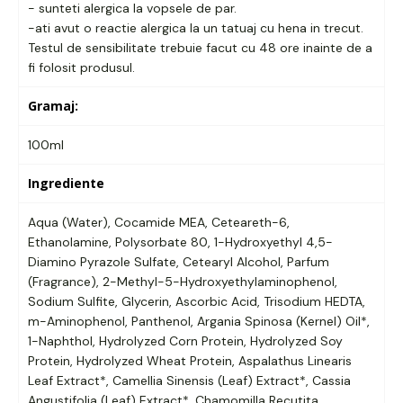
- sunteti alergica la vopsele de par.
-ati avut o reactie alergica la un tatuaj cu hena in trecut.
Testul de sensibilitate trebuie facut cu 48 ore inainte de a
fi folosit produsul.
Gramaj:
100ml
Ingrediente
Aqua (Water), Cocamide MEA, Ceteareth-6,
Ethanolamine, Polysorbate 80, 1-Hydroxyethyl 4,5-
Diamino Pyrazole Sulfate, Cetearyl Alcohol, Parfum
(Fragrance), 2-Methyl-5-Hydroxyethylaminophenol,
Sodium Sulfite, Glycerin, Ascorbic Acid, Trisodium HEDTA,
m-Aminophenol, Panthenol, Argania Spinosa (Kernel) Oil*,
1-Naphthol, Hydrolyzed Corn Protein, Hydrolyzed Soy
Protein, Hydrolyzed Wheat Protein, Aspalathus Linearis
Leaf Extract*, Camellia Sinensis (Leaf) Extract*, Cassia
Angustifolia (Leaf) Extract*, Chamomilla Recutita