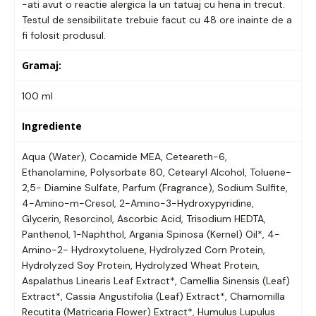
-ati avut o reactie alergica la un tatuaj cu hena in trecut.
Testul de sensibilitate trebuie facut cu 48 ore inainte de a
fi folosit produsul.
Gramaj:
100 ml
Ingrediente
Aqua (Water), Cocamide MEA, Ceteareth-6,
Ethanolamine, Polysorbate 80, Cetearyl Alcohol, Toluene-
2,5- Diamine Sulfate, Parfum (Fragrance), Sodium Sulfite,
4-Amino-m-Cresol, 2-Amino-3-Hydroxypyridine,
Glycerin, Resorcinol, Ascorbic Acid, Trisodium HEDTA,
Panthenol, 1-Naphthol, Argania Spinosa (Kernel) Oil*, 4-
Amino-2- Hydroxytoluene, Hydrolyzed Corn Protein,
Hydrolyzed Soy Protein, Hydrolyzed Wheat Protein,
Aspalathus Linearis Leaf Extract*, Camellia Sinensis (Leaf)
Extract*, Cassia Angustifolia (Leaf) Extract*, Chamomilla
Recutita (Matricaria Flower) Extract*, Humulus Lupulus