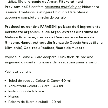
invidiat.
Uleiul organic de Argan, Fitokeratina si
Provitamina B5
confera
rezistenta firului de par
, hidrateaza,
lasandu-l matasos la atingere.Colour & Care ofera o
acoperire completa a firului de par alb.
Produsul nu contine PARABENI, pe baza de 9 ingrediente
certificate organic: ulei de Argan, extract din frunza de
Melissa, Rozmarin, Frunza de Ceai verde, radacina de
Ginseng, Hamei, extract din frunza de Cassia Angustifolia
(Simichie), Ceai rosu Rooibos, floare de Musetel
.
Vopseaua Color & Care acopera 100% firele de par albe,
asigurand o nuanta frumoasa de la radacina pana la varfuri.
Pachetul contine:
Tubul de vopsea Colour & Care- 40 ml,
Activatorul Colour & Care - 40 ml,
Instructiuni de folosire,
Manusi,
Balsam de fixare a culorii - 20 ml.