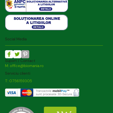
Social Media
Suport / Contact
M: office@biomania.ro
Serviciu clienti
T: 0756159305