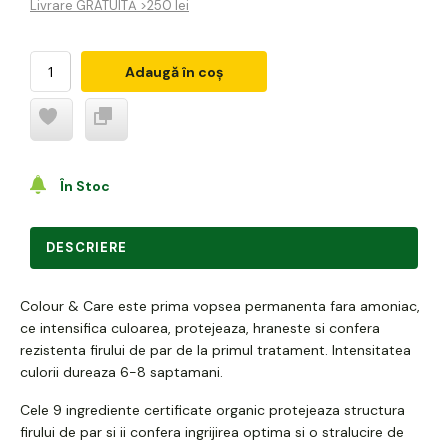
Livrare GRATUITĂ >250 lei
Adaugă în coș
În Stoc
DESCRIERE
Colour & Care este prima vopsea permanenta fara amoniac,
ce intensifica culoarea, protejeaza, hraneste si confera
rezistenta firului de par de la primul tratament. Intensitatea
culorii dureaza 6-8 saptamani.
Cele 9 ingrediente certificate organic protejeaza structura
firului de par si ii confera ingrijirea optima si o stralucire de