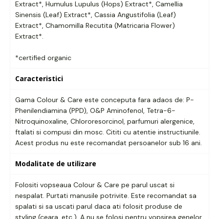
Extract*, Humulus Lupulus (Hops) Extract*, Camellia
Sinensis (Leaf) Extract*, Cassia Angustifolia (Leaf)
Extract*, Chamomilla Recutita (Matricaria Flower)
Extract*.
*certified organic
Caracteristici
Gama Colour & Care este conceputa fara adaos de: P-
Phenilendiamina (PPD), O&P Aminofenol, Tetra-6-
Nitroquinoxaline, Chlororesorcinol, parfumuri alergenice,
ftalati si compusi din mosc. Cititi cu atentie instructiunile.
Acest produs nu este recomandat persoanelor sub 16 ani.
Modalitate de utilizare
Folositi vopseaua Colour & Care pe parul uscat si
nespalat. Purtati manusile potrivite. Este recomandat sa
spalati si sa uscati parul daca ati folosit produse de
styling (ceara, etc.). A nu se folosi pentru vopsirea genelor