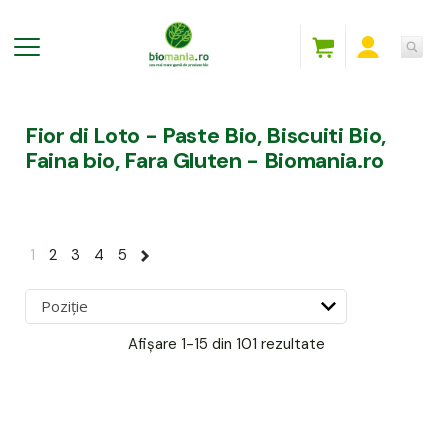
Fior di Loto - Paste Bio, Biscuiti Bio,
Faina bio, Fara Gluten - Biomania.ro
1
2
3
4
5
Afișare
1-15 din 101
rezultate