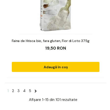
Faina de Hrisca bio, fara gluten, Fior di Loto 375g
19,50 RON
Adaugă în coș
1
2
3
4
5
Afișare
1-15 din 101
rezultate