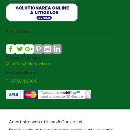
Social Media
Suport / Contact
M: office@biomania.ro
Serviciu clienti
T: 0756159305
Acest site web utilizează Cookie-uri
Folosim cookie-uri pentru a personaliza conținutul și anunțurile,