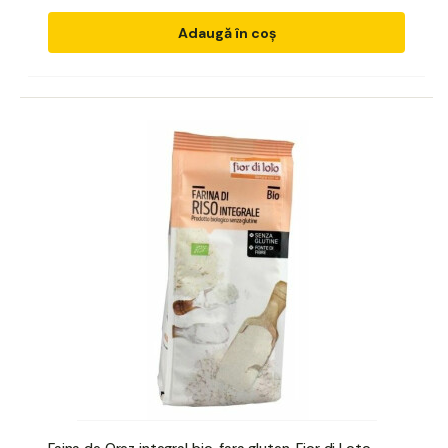
Adaugă în coș
Faina de Orez integral bio, fara gluten, Fior di Loto