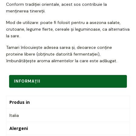
Conform tradiției orientale, acest sos contribuie la
menținerea tinereții.
Mod de utilizare: poate fi folosit pentru a asezona salate,
crutoane, legume fierte, cereale și leguminoase, ca alternativa
la sare.
Tamari înlocuiește adesea sarea și, deoarece conține
proteine ​​libere (obținute datorită fermentației),
îmbunătățește aroma alimentelor la care este adăugat.
INFORMAŢII
Produs in
Italia
Alergeni