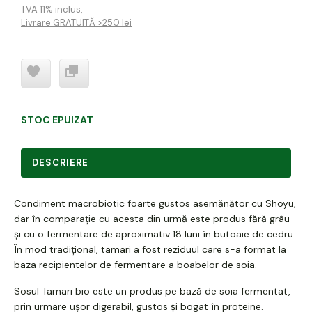
TVA 11% inclus
,
Livrare GRATUITĂ >250 lei
STOC EPUIZAT
DESCRIERE
Condiment macrobiotic foarte gustos asemănător cu Shoyu,
dar în comparație cu acesta din urmă este produs fără grâu
și cu o fermentare de aproximativ 18 luni în butoaie de cedru.
În mod tradițional, tamari a fost reziduul care s-a format la
baza recipientelor de fermentare a boabelor de soia.
Sosul Tamari bio este un produs pe bază de soia fermentat,
prin urmare ușor digerabil, gustos și bogat în proteine.