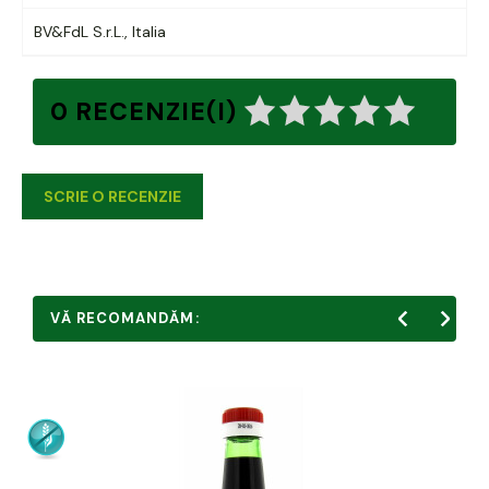
BV&FdL S.r.L., Italia
0 RECENZIE(I)
SCRIE O RECENZIE
VĂ RECOMANDĂM: