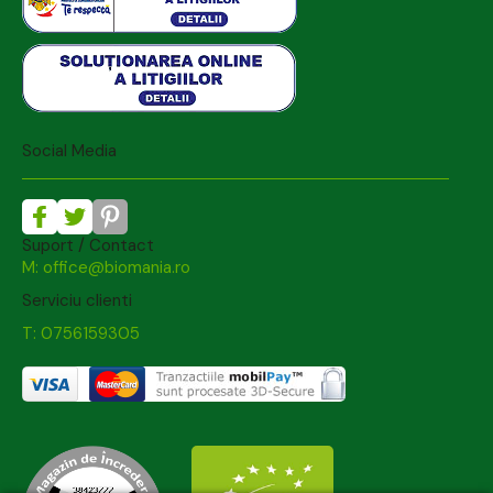
Social Media
Suport / Contact
M: office@biomania.ro
Serviciu clienti
T: 0756159305