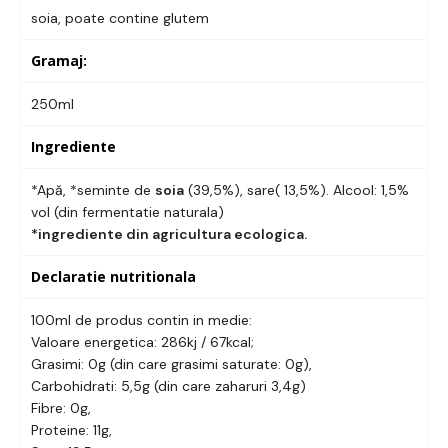
soia, poate contine glutem
Gramaj:
250ml
Ingrediente
*Apă, *seminte de
soia
(39,5%), sare( 13,5%). Alcool: 1,5%
vol (din fermentatie naturala)
*ingrediente din agricultura ecologica.
Declaratie nutritionala
100ml de produs contin in medie:
Valoare energetica: 286kj / 67kcal;
Grasimi: 0g (din care grasimi saturate: 0g),
Carbohidrati: 5,5g (din care zaharuri 3,4g)
Fibre: 0g,
Proteine: 11g,