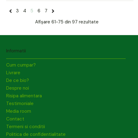
3
4
5
6
7
Afișare
61-75 din 97
rezultate
Informatii
Cum cumpar?
Livrare
De ce bio?
Despre noi
Risipa alimentara
Testimoniale
Media room
Contact
Termeni si conditii
Politica de confidentialitate