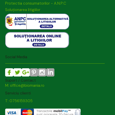
Protectia consumatorilor - A.N.P.C
Soluționarea litigiilor
Social Media
Suport / Contact
M: office@biomania.ro
Serviciu clienti
T: 0756159305