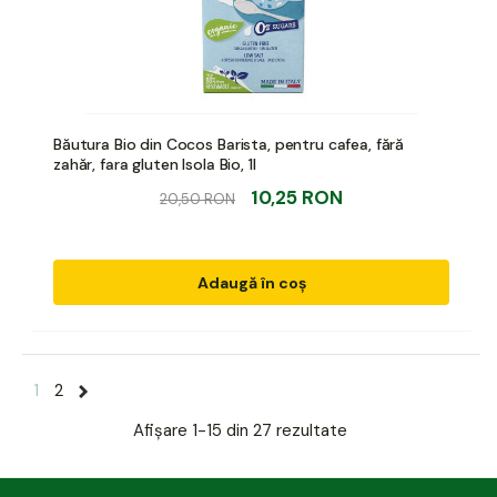
Băutura Bio din Cocos Barista, pentru cafea, fără
zahăr, fara gluten Isola Bio, 1l
10,25 RON
20,50 RON
Adaugă în coș
1
2
Afișare
1-15 din 27
rezultate