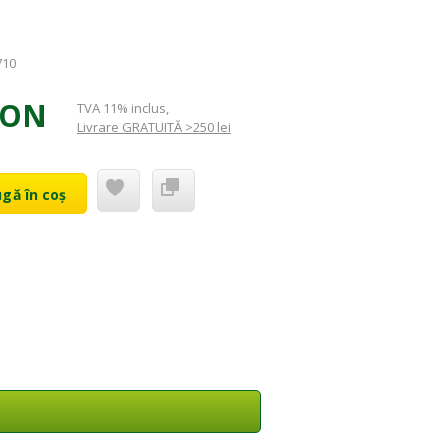
710
RON
TVA 11% inclus
,
Livrare GRATUITĂ >250 lei
gă în coș