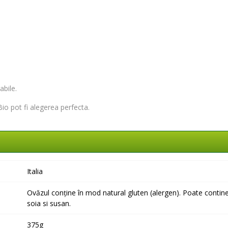
bile.
Bio pot fi alegerea perfecta.
Italia
Ovăzul conține în mod natural gluten (alergen). Poate contine
soia si susan.
375g