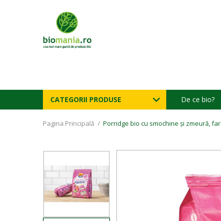
CATEGORII PRODUSE
De ce bio?
Pagina Principală
/
Porridge bio cu smochine și zmeură, far