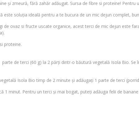
ne și zmeură, fără zahăr adăugat. Sursa de fibre si proteine! Pentru u
ă este soluția ideală pentru a te bucura de un mic dejun complet, bun 
gi de ovaz si fructe uscate organice, acest terci de mic dejun este f
a).
si proteine.
1 parte de terci (60 g) la 2 părți dintr-o băutură vegetală Isola Bio. Se
 vegetală Isola Bio timp de 2 minute și adăugați 1 parte de terci (porrid
ă 1 minut. Pentru un terci și mai bogat, puteți adăuga felii de banane