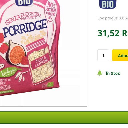
Cod produs:
0036
31,52 
Adau
În Stoc