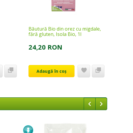
Băutură Bio din orez cu migdale,
Băutură
fără gluten, Isola Bio, 1l
fără glu
24,20 RON
24,0
Adaugă în coș
Ada