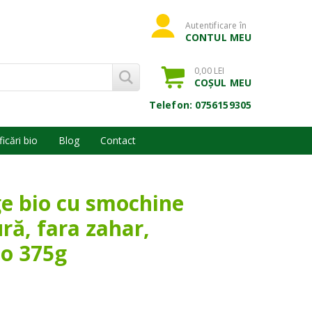
Autentificare în
CONTUL MEU
0,00 LEI
COȘUL MEU
Telefon: 0756159305
ficări bio
Blog
Contact
ge bio cu smochine
ră, fara zahar,
io 375g