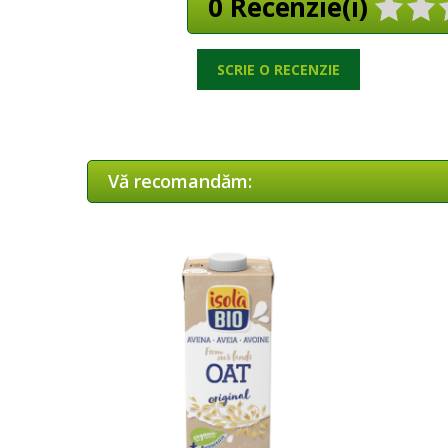
0 Recenzie(i)
SCRIE O RECENZIE
Vă recomandăm: