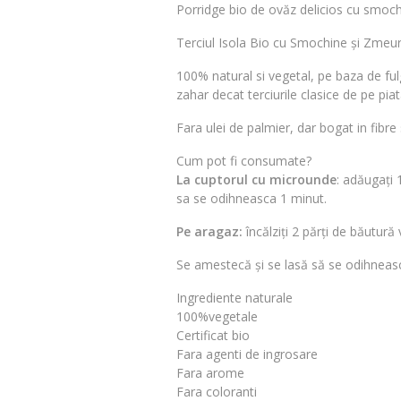
Porridge bio de ovăz delicios cu smochi
Terciul Isola Bio cu Smochine și Zmeur
100% natural si vegetal, pe baza de ful
zahar decat terciurile clasice de pe piat
Fara ulei de palmier, dar bogat in fibre 
Cum pot fi consumate?
La cuptorul cu microunde
: adăugați 
sa se odihneasca 1 minut.
Pe aragaz:
încălziți 2 părți de băutură
Se amestecă și se lasă să se odihneasc
Ingrediente naturale
100%vegetale
Certificat bio
Fara agenti de ingrosare
Fara arome
Fara coloranti