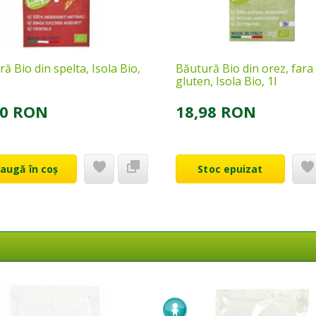
ă Bio din spelta, Isola Bio,
Băutură Bio din orez, fara
gluten, Isola Bio, 1l
40 RON
18,98 RON
augă în coș
Stoc epuizat