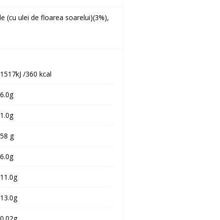
 (cu ulei de floarea soarelui)(3%),
1517kJ /360 kcal
6.0g
1.0g
58 g
6.0g
11.0g
13.0g
0.02g