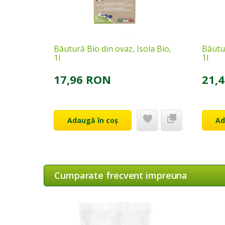
Băutură Bio din ovaz, Isola Bio,
Băutur
1l
1l
17,96 RON
21,
Adaugă în coș
Ad
Cumparate frecvent impreuna