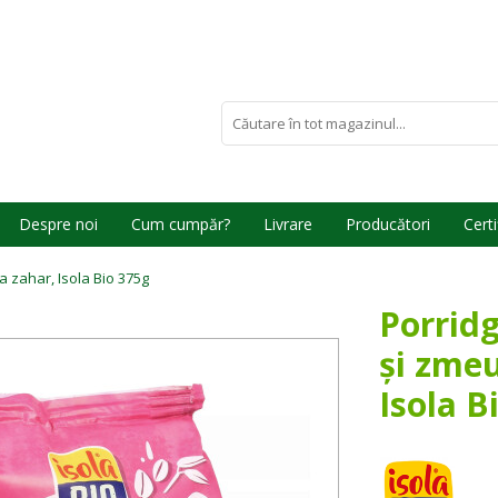
Despre noi
Cum cumpăr?
Livrare
Producători
Certi
a zahar, Isola Bio 375g
Porrid
și zmeu
Isola B